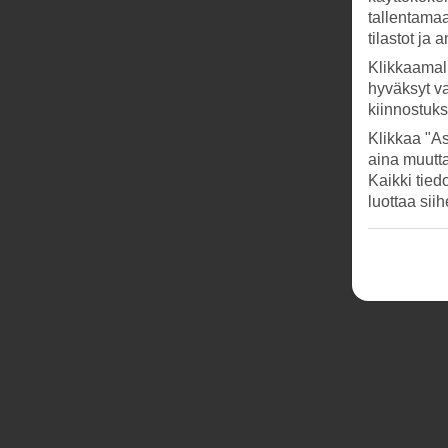
tallentamaan
tilastot ja 
Klikkaamal
hyväksyt v
kiinnostuk
Klikkaa "As
aina muutt
Kaikki tied
luottaa sii