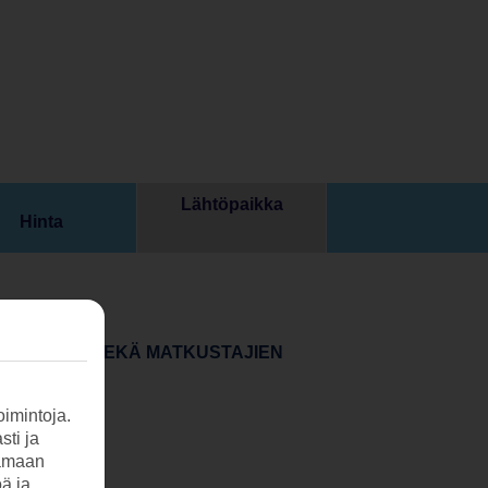
Lähtöpaikka
Hinta
ÄHTÖPÄIVÄN SEKÄ MATKUSTAJIEN
imintoja.
sti ja
tamaan
öä ja