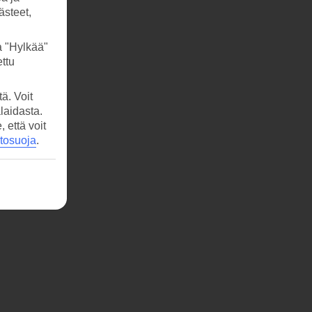
ästeet,
a "Hylkää"
ttu
ä. Voit
laidasta.
että voit
etosuoja
.