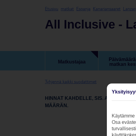
Etusivu
matkat
Espanja
Kanariansaaret
Lanzar
All Inclusive - 
Päivämäärä 
Matkustajaa
matkan kes
Tyhjennä kaikki suodattimet
Yksityisyy
HINNAT KAHDELLE, SIS. ALL INCLU
MÄÄRÄN.
Käytämme s
Osa evästei
turvallises
käyttökokem