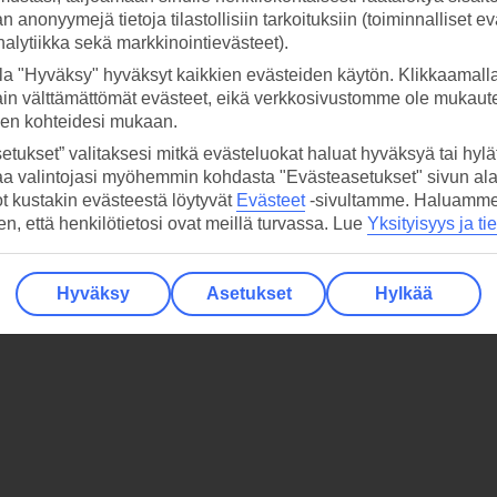
 anonyymejä tietoja tilastollisiin tarkoituksiin (toiminnalliset ev
analytiikka sekä markkinointievästeet).
la "Hyväksy" hyväksyt kaikkien evästeiden käytön. Klikkaamall
ain välttämättömät evästeet, eikä verkkosivustomme ole mukaute
sen kohteidesi mukaan.
etukset” valitaksesi mitkä evästeluokat haluat hyväksyä tai hylät
aa valintojasi myöhemmin kohdasta "Evästeasetukset" sivun ala
ot kustakin evästeestä löytyvät
Evästeet
-sivultamme.
Haluamme, 
hen, että henkilötietosi ovat meillä turvassa. Lue
Yksityisyys ja ti
Hyväksy
Asetukset
Hylkää