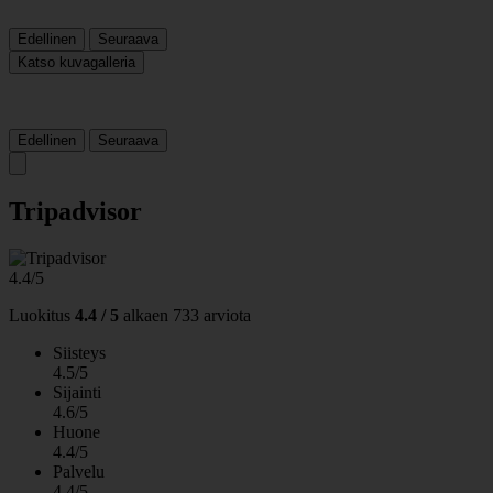
Edellinen
Seuraava
Katso kuvagalleria
Edellinen
Seuraava
Tripadvisor
4.4/5
Luokitus
4.4 / 5
alkaen
733 arviota
Siisteys
4.5/5
Sijainti
4.6/5
Huone
4.4/5
Palvelu
4.4/5