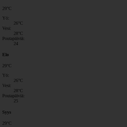
29
°
C
Yö:
26
°C
Vesi:
28
°C
Poutapäiviä:
24
Elo
29
°
C
Yö:
26
°C
Vesi:
28
°C
Poutapäiviä:
25
Syys
29
°
C