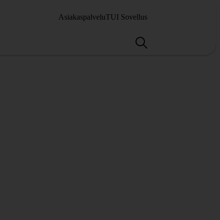
Asiakaspalvelu
TUI Sovellus