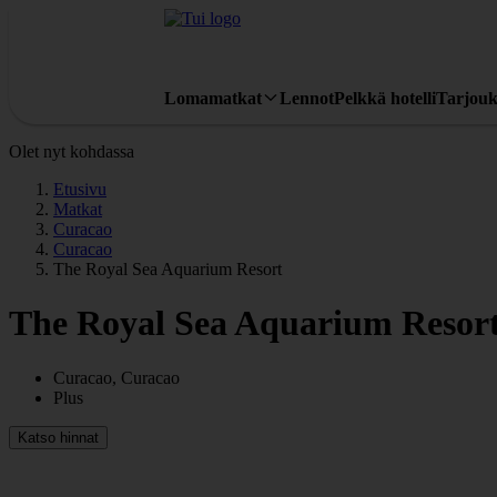
Lomamatkat
Lennot
Pelkkä hotelli
Tarjouk
Olet nyt kohdassa
Etusivu
Matkat
Curacao
Curacao
The Royal Sea Aquarium Resort
The Royal Sea Aquarium Resor
Curacao, Curacao
Plus
Katso hinnat