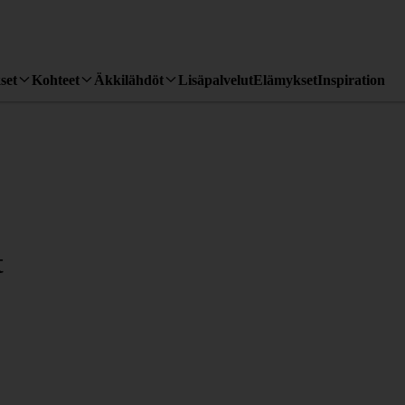
set
Kohteet
Äkkilähdöt
Lisäpalvelut
Elämykset
Inspiration
t