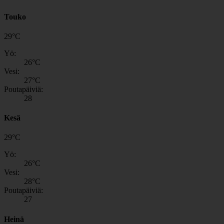
Touko
29
°
C
Yö:
26
°C
Vesi:
27
°C
Poutapäiviä:
28
Kesä
29
°
C
Yö:
26
°C
Vesi:
28
°C
Poutapäiviä:
27
Heinä