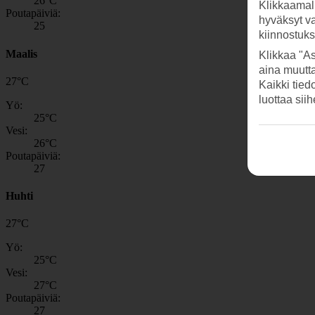
26
°C
Klikkaamal
Poutapäiviä:
hyväksyt v
25
kiinnostuk
Maalis
Klikkaa "As
aina muutt
27
°
C
Kaikki tied
luottaa sii
Yö:
25
°C
Vesi:
26
°C
Poutapäiviä:
27
Huhti
27
°
C
Yö:
25
°C
Vesi:
27
°C
Poutapäiviä:
27