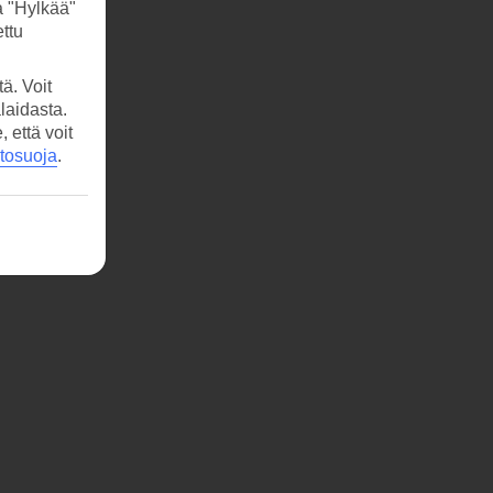
a "Hylkää"
ttu
ä. Voit
laidasta.
että voit
etosuoja
.