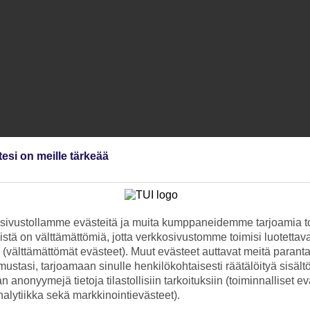
tesi on meille tärkeää
ivustollamme evästeitä ja muita kumppaneidemme tarjoamia to
stä on välttämättömiä, jotta verkkosivustomme toimisi luotettava
ti (välttämättömät evästeet). Muut evästeet auttavat meitä paran
ustasi, tarjoamaan sinulle henkilökohtaisesti räätälöityä sisält
 anonyymejä tietoja tilastollisiin tarkoituksiin (toiminnalliset ev
analytiikka sekä markkinointievästeet).