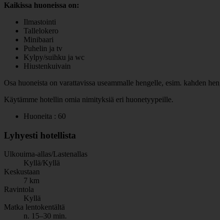
Kaikissa huoneissa on:
Ilmastointi
Tallelokero
Minibaari
Puhelin ja tv
Kylpy/suihku ja wc
Hiustenkuivain
Osa huoneista on varattavissa useammalle hengelle, esim. kahden henge
Käytämme hotellin omia nimityksiä eri huonetyypeille.
Huoneita : 60
Lyhyesti hotellista
Ulkouima-allas/Lastenallas
Kyllä/Kyllä
Keskustaan
7 km
Ravintola
Kyllä
Matka lentokentältä
n. 15–30 min.