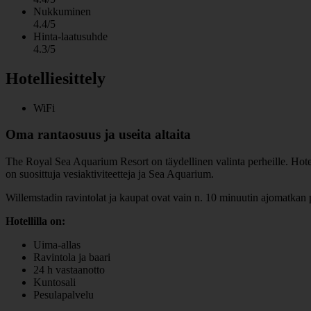
Nukkuminen
4.4/5
Hinta-laatusuhde
4.3/5
Hotelliesittely
WiFi
Oma rantaosuus ja useita altaita
The Royal Sea Aquarium Resort on täydellinen valinta perheille. Hotell
on suosittuja vesiaktiviteetteja ja Sea Aquarium.
Willemstadin ravintolat ja kaupat ovat vain n. 10 minuutin ajomatkan 
Hotellilla on:
Uima-allas
Ravintola ja baari
24 h vastaanotto
Kuntosali
Pesulapalvelu