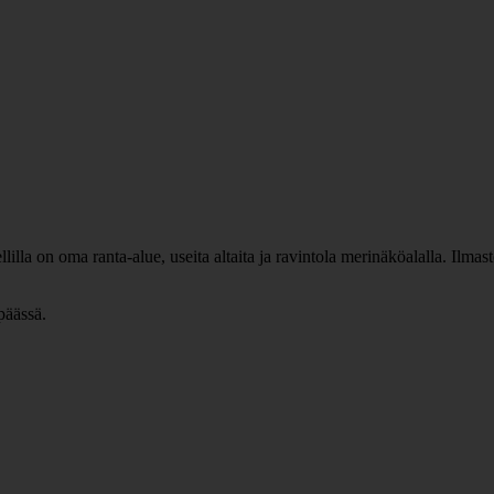
illa on oma ranta-alue, useita altaita ja ravintola merinäköalalla. Ilm
päässä.