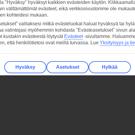
la "Hyväksy" hyväksyt kaikkien evästeiden käytön. Klikkaamall
ain välttämättömät evästeet, eikä verkkosivustomme ole mukaute
sen kohteidesi mukaan.
etukset” valitaksesi mitkä evästeluokat haluat hyväksyä tai hylät
aa valintojasi myöhemmin kohdasta "Evästeasetukset" sivun ala
ot kustakin evästeestä löytyvät
Evästeet
-sivultamme.
Haluamme, 
hen, että henkilötietosi ovat meillä turvassa. Lue
Yksityisyys ja ti
Hyväksy
Asetukset
Hylkää