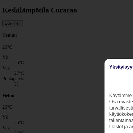
Keskilämpötila Curacao
Edellinen
Tammi
26
°
C
Yö:
25
°C
Yksityisyy
Vesi:
27
°C
Poutapäiviä:
21
Helmi
Käytämme s
Osa evästei
26
°
C
turvallises
käyttökokem
Yö:
tallentamaan
25
°C
tilastot ja 
Vesi: