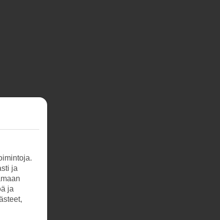
imintoja.
sti ja
tamaan
öä ja
ästeet,