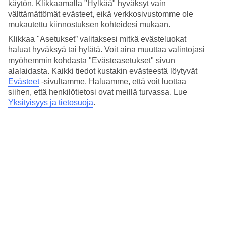
8/16
käytön. Klikkaamalla "Hylkää" hyväksyt vain
välttämättömät evästeet, eikä verkkosivustomme ole
mukautettu kiinnostuksen kohteidesi mukaan.
9/16
Klikkaa "Asetukset” valitaksesi mitkä evästeluokat
haluat hyväksyä tai hylätä. Voit aina muuttaa valintojasi
myöhemmin kohdasta "Evästeasetukset" sivun
10/16
alalaidasta. Kaikki tiedot kustakin evästeestä löytyvät
Evästeet
-sivultamme.
Haluamme, että voit luottaa
siihen, että henkilötietosi ovat meillä turvassa. Lue
Yksityisyys ja tietosuoja
.
11/16
12/16
13/16
14/16