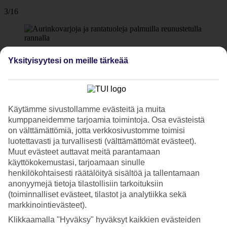
3/16
4/16
Yksityisyytesi on meille tärkeää
5/16
Käytämme sivustollamme evästeitä ja muita
kumppaneidemme tarjoamia toimintoja. Osa evästeistä
on välttämättömiä, jotta verkkosivustomme toimisi
luotettavasti ja turvallisesti (välttämättömät evästeet).
6/16
Muut evästeet auttavat meitä parantamaan
käyttökokemustasi, tarjoamaan sinulle
henkilökohtaisesti räätälöityä sisältöä ja tallentamaan
anonyymejä tietoja tilastollisiin tarkoituksiin
7/16
(toiminnalliset evästeet, tilastot ja analytiikka sekä
markkinointievästeet).
Klikkaamalla "Hyväksy" hyväksyt kaikkien evästeiden