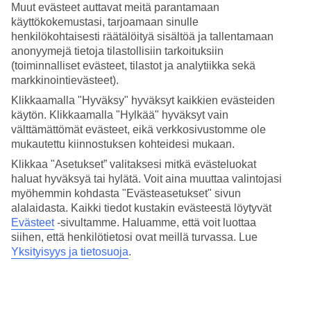
Hotellin pitkä hiekkaranta sijaitsee laguunilla, jota läheinen
Muut evästeet auttavat meitä parantamaan
koralliriutta suojelee aalloilta. Tämä tekee rannasta erittäin
käyttökokemustasi, tarjoamaan sinulle
lapsiystävällisen.
henkilökohtaisesti räätälöityä sisältöä ja tallentamaan
anonyymejä tietoja tilastollisiin tarkoituksiin
Liukumäkiä, relax-allas ja aktiviteetteja
(toiminnalliset evästeet, tilastot ja analytiikka sekä
markkinointievästeet).
Hotellissa on yhteensä viisi erilaista uima-allasta. Pääaltaalla
järjestetään päivisin erilaisia aktiviteetteja kuten esimerkiksi
Klikkaamalla "Hyväksy" hyväksyt kaikkien evästeiden
vesijumppaa ja vesipallopelejä. Yhdessä altaista on kolme
käytön. Klikkaamalla "Hylkää" hyväksyt vain
vesiliukumäkeä ja jos haluat rauhoittua, on alueella rauhallisempi
välttämättömät evästeet, eikä verkkosivustomme ole
relax-allas.
mukautettu kiinnostuksen kohteidesi mukaan.
Snorklausta, sukellusta ja surffausta
Klikkaa "Asetukset” valitaksesi mitkä evästeluokat
haluat hyväksyä tai hylätä. Voit aina muuttaa valintojasi
TUI MAGIC LIFE Kalawyssä on yksityinen ranta, jossa toimii
myöhemmin kohdasta "Evästeasetukset" sivun
vesiurheilukeskus. Täällä voit kokeilla melontaa, SUP-lautailua ja
alalaidasta. Kaikki tiedot kustakin evästeestä löytyvät
snorklata laguunissa. Rannalla toimii puolestaan sukelluskoulu, jossa
Evästeet
-sivultamme.
Haluamme, että voit luottaa
saat halutessasi ohjausta purjelautailuun.
siihen, että henkilötietosi ovat meillä turvassa. Lue
Osa aktiviteeteista lisämaksusa.
Yksityisyys ja tietosuoja
.
All Inclusive tarjoaa vaihtoehtoja
Buffetravintolan ohella voit maistaa ruokia maailman eri keittiöistä.