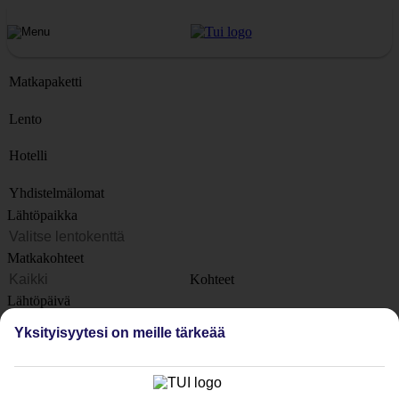
Matkapaketti
Lento
Hotelli
Yhdistelmälomat
Lähtöpaikka
Matkakohteet
Kohteet
Lähtöpäivä
Yksityisyytesi on meille tärkeää
Matkan kesto
1 viikko
Matkustajien lukumäärä