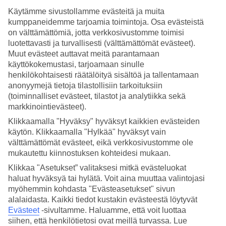
Käytämme sivustollamme evästeitä ja muita
Hae
kumppaneidemme tarjoamia toimintoja. Osa evästeistä
on välttämättömiä, jotta verkkosivustomme toimisi
luotettavasti ja turvallisesti (välttämättömät evästeet).
Muut evästeet auttavat meitä parantamaan
Olet nyt kohdassa
käyttökokemustasi, tarjoamaan sinulle
henkilökohtaisesti räätälöityä sisältöä ja tallentamaan
Etusivu
anonyymejä tietoja tilastollisiin tarkoituksiin
Matkat
(toiminnalliset evästeet, tilastot ja analytiikka sekä
Egypti
Hurghadan rannikko
markkinointievästeet).
Hotellit
Klikkaamalla "Hyväksy" hyväksyt kaikkien evästeiden
käytön. Klikkaamalla "Hylkää" hyväksyt vain
Hotellit Hurghadan rannikko
välttämättömät evästeet, eikä verkkosivustomme ole
mukautettu kiinnostuksen kohteidesi mukaan.
Katso kaikki hotellit kohteessa
Hurghadan rannikko
. TUIlta löydät
Klikkaa "Asetukset” valitaksesi mitkä evästeluokat
hotellit jokaiseen makuun. Hotelli perheelle tai aikuiseen makuun,
haluat hyväksyä tai hylätä. Voit aina muuttaa valintojasi
täyden palvelun
All Inclusive -hotelli Hurghadan rannikolla
,
myöhemmin kohdasta "Evästeasetukset" sivun
tunnelmallinen pikkuhotelli, lomaluksusta tai edullisempi
alalaidasta. Kaikki tiedot kustakin evästeestä löytyvät
vaihtoehto? Mitä ikinä haluatkaan, meiltä löydät juuri sopivan
hotellin. Tutustu alapuolella Hurghadan rannikon
Evästeet
-sivultamme.
Haluamme, että voit luottaa
hotellivaihtoehtoihin ja löydä oma suosikkisi!
siihen, että henkilötietosi ovat meillä turvassa. Lue