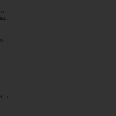
ten
lista
lä
le
ehdu.