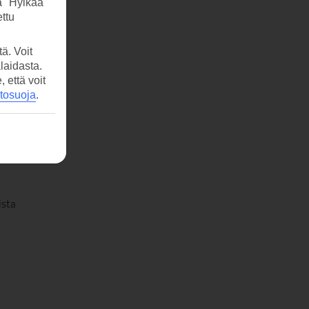
a "Hylkää"
ttu
ä. Voit
laidasta.
että voit
etosuoja
.
avat
ista