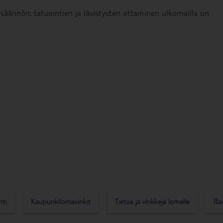
isäännön: tatuointien ja lävistysten ottaminen ulkomailla on
nti
Kaupunkilomavinkit
Tietoa ja vinkkejä lomalle
Ra