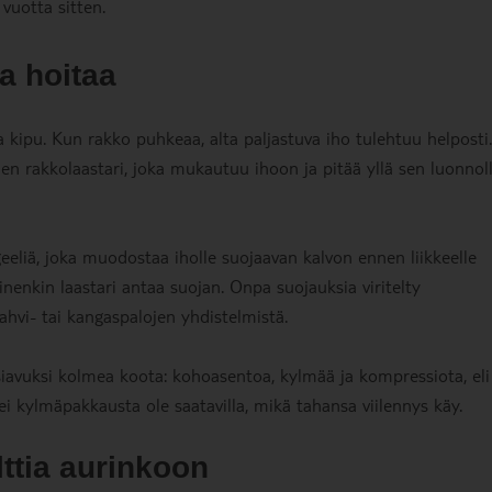
vuotta sitten.
a hoitaa
kipu. Kun rakko puhkeaa, alta paljastuva iho tulehtuu helposti.
inen rakkolaastari, joka mukautuu ihoon ja pitää yllä sen luonnoll
eliä, joka muodostaa iholle suojaavan kalvon ennen liikkeelle
linenkin laastari antaa suojan. Onpa suojauksia viritelty
pahvi- tai kangaspalojen yhdistelmistä.
iavuksi kolmea koota: kohoasentoa, kylmää ja kompressiota, eli
ei kylmäpakkausta ole saatavilla, mikä tahansa viilennys käy.
ttia aurinkoon