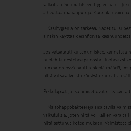
vaikuttaa. Suomalaiseen hygieniaan – joku
aiheuttaa mahanpuruja. Kuitenkin vain harvo
– Käsihygienia on tärkeää. Kädet tulisi pes
ainakin käyttää desinfioivaa käsihuuhdett
Jos vatsatauti kuitenkin iskee, kannattaa ha
huolehtia nestetasapainosta. Juotavaksi so
ruokaa on hyvä nauttia pieniä määriä, jos p
niitä vatsavaivoista kärsivän kannattaa vält
Pikkulapset ja ikäihmiset ovat erityisen alt
– Maitohappobakteereja sisältävillä valmiste
vaikutuksia, joten niitä voi kaiken varalta
niitä sattunut kotoa mukaan. Valmisteet e