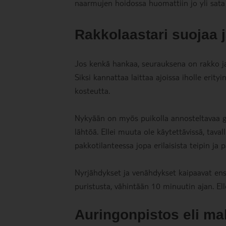
naarmujen hoidossa huomattiin jo yli sata 
Rakkolaastari suojaa j
Jos kenkä hankaa, seurauksena on rakko ja 
Siksi kannattaa laittaa ajoissa iholle erity
kosteutta.
Nykyään on myös puikolla annosteltavaa ge
lähtöä. Ellei muuta ole käytettävissä, taval
pakkotilanteessa jopa erilaisista teipin ja 
Nyrjähdykset ja venähdykset kaipaavat ens
puristusta, vähintään 10 minuutin ajan. Ell
Auringonpistos eli mal