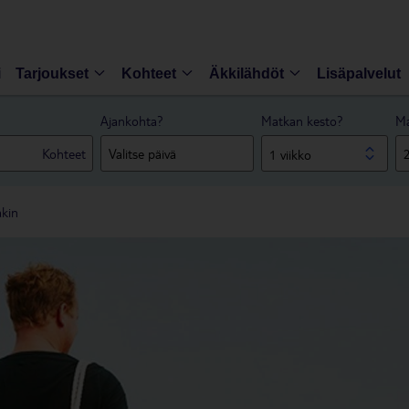
i
Tarjoukset
Kohteet
Äkkilähdöt
Lisäpalvelut
Ajankohta?
Matkan kesto?
Ma
Kohteet
1 viikko
akin