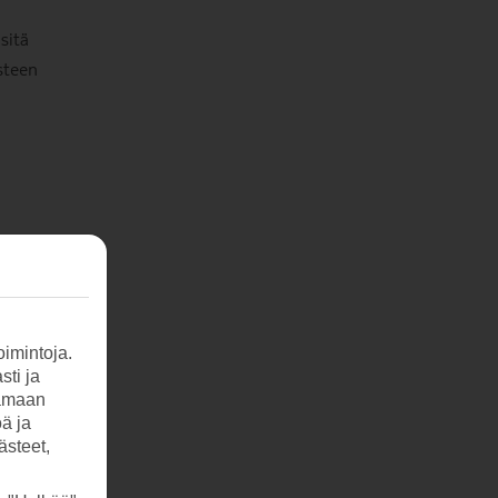
sitä
steen
ileä
uvoa
imintoja.
sti ja
tamaan
öä ja
ästeet,