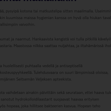
ttää, pysyipä kotona tai matkustelipa sitten maailmalla. Useimmi
nkin kuumissa maissa hygienian kanssa on hyvä olla hiukan taval
llisimpiin vaivoihin.
umat ja naarmut. Hankaavista kengistä voi tulla pitkillä kävelyil
aastaria. Maastossa nilkka saattaa nuljahtaa, ja iltahämärissä ihol
huolellisesti puhtaalla vedellä ja antiseptisellä
kosteuspyyhkeellä. Tulehdusvaara on suuri lämpimissä oloissa,
ijärven Seitsemän Veljeksen apteekista.
jota vaihdetaan ainakin päivittäin sekä seurataan, ettei haava tul
anotut hydrokolloidilaastarit suojaavat haavaa erityisen
yös hopeaa, joka hillitsee bakteerien kasvua. Hopean teho