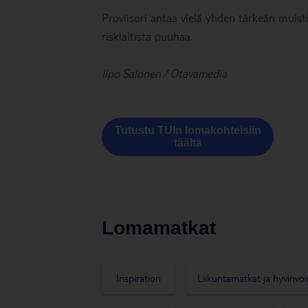
Proviisori antaa vielä yhden tärkeän muist
riskialtista puuhaa.
Ilpo Salonen / Otavamedia
Tutustu TUIn lomakohteisiin
täältä
Lomamatkat
Inspiration
Liikuntamatkat ja hyvinvoi