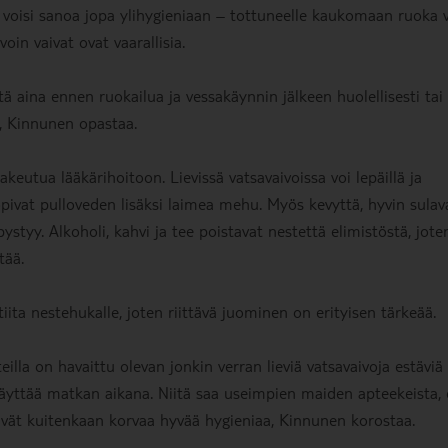
 voisi sanoa jopa ylihygieniaan – tottuneelle kaukomaan ruoka 
in vaivat ovat vaarallisia.
tä aina ennen ruokailua ja vessakäynnin jälkeen huolellisesti tai
a, Kinnunen opastaa.
keutua lääkärihoitoon. Lievissä vatsavaivoissa voi lepäillä ja
pivat pulloveden lisäksi laimea mehu. Myös kevyttä, hyvin sulav
ystyy. Alkoholi, kahvi ja tee poistavat nestettä elimistöstä, jote
tää.
tiita nestehukalle, joten riittävä juominen on erityisen tärkeää.
illa on havaittu olevan jonkin verran lieviä vatsavaivoja estäviä
 käyttää matkan aikana. Niitä saa useimpien maiden apteekeista, e
ivät kuitenkaan korvaa hyvää hygieniaa, Kinnunen korostaa.