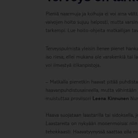
Pieniä naarmuja ja kolhuja ei voi aina väl
vaivojen hoito sujuu helposti, mutta varsi
tarkempi. Lue hoito-ohjeita matkailijan tava
Terveyspulmista yleisin lienee pienet hanka
iso riesa, ellei mukana ole varakenkiä tai l
voi ilmestyä itikanpistoja.
– Matkalla pienetkin haavat pitää puhdistaa 
haavanpuhdistusaineella, mutta vähintään 
muistuttaa proviisori
Leena Kinnunen
Nurm
Haava suojataan laastarilla tai sidoksella, 
Laastareita on nykyään monenmoisia: niin s
tehokkaasti. Haavatyynyssä saattaa olla m