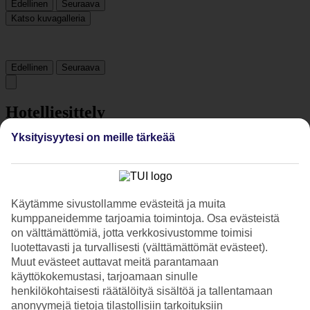
Edellinen
Seuraava
Katso kuvagalleria
Edellinen
Seuraava
Hotelliesittely
Yksityisyytesi on meille tärkeää
4*
Paikallinen luokitus
4 tähden hotelli Bodrum Golden Beach Hotel kohteessa Bodrum on
hotelli, jolla on baari, aamiaisbuffet ja WiFi. Hotellilla voit nauttia
palveluista kuten hieronta ja sauna. Jos matkustat lasten kanssa, on
Käytämme sivustollamme evästeitä ja muita
lapsille lastenkerho/miniklubi, lastenallas ja leikkipaikka. Alueella on
kumppaneidemme tarjoamia toimintoja. Osa evästeistä
pysäköintimahdollisuus. Hotelli on uudistettu viimeksi vuonna 2008.
on välttämättömiä, jotta verkkosivustomme toimisi
Hotelli hyväksyy seuraavat luottokortit: Mastercard ja Visa.
luotettavasti ja turvallisesti (välttämättömät evästeet).
Muut evästeet auttavat meitä parantamaan
Lyhyesti hotellista
käyttökokemustasi, tarjoamaan sinulle
henkilökohtaisesti räätälöityä sisältöä ja tallentamaan
Rannalle
1,4 km
anonyymejä tietoja tilastollisiin tarkoituksiin