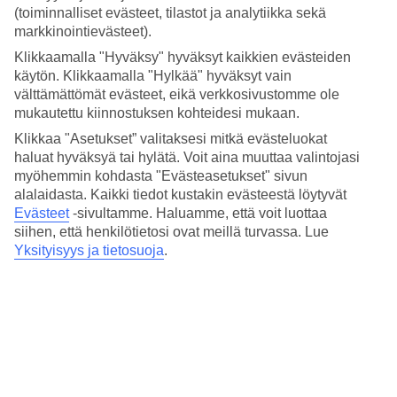
Ulkouima-allas/Lastenallas
(toiminnalliset evästeet, tilastot ja analytiikka sekä
Kyllä/Kyllä
markkinointievästeet).
Ravintola/Baari
Klikkaamalla "Hyväksy" hyväksyt kaikkien evästeiden
Kyllä/Kyllä
käytön. Klikkaamalla "Hylkää" hyväksyt vain
Keskilämpötila Bodrum
välttämättömät evästeet, eikä verkkosivustomme ole
mukautettu kiinnostuksen kohteidesi mukaan.
Edellinen
Klikkaa "Asetukset” valitaksesi mitkä evästeluokat
haluat hyväksyä tai hylätä. Voit aina muuttaa valintojasi
Tammi
myöhemmin kohdasta "Evästeasetukset" sivun
alalaidasta. Kaikki tiedot kustakin evästeestä löytyvät
15
°
C
Evästeet
-sivultamme.
Haluamme, että voit luottaa
siihen, että henkilötietosi ovat meillä turvassa. Lue
Yö:
Yksityisyys ja tietosuoja
.
6
°C
Poutapäiviä:
21
Helmi
15
°
C
Yö: