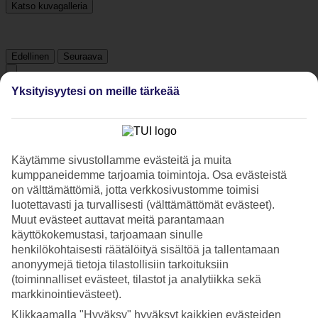
Katso kuvagalleria
Edellinen
Seuraava
Yksityisyytesi on meille tärkeää
Hotelliesittely
4*
Paikallinen luokitus
Käytämme sivustollamme evästeitä ja muita
4 tähden hotelli Dencity Hotel kohteessa Istanbul on hotelli, jolla on
kumppaneidemme tarjoamia toimintoja. Osa evästeistä
baari, aamiaisbuffet ja WiFi. Hotellilla voit nauttia palveluista kuten
on välttämättömiä, jotta verkkosivustomme toimisi
hieronta ja sauna. Alueella on pysäköintimahdollisuus.
luotettavasti ja turvallisesti (välttämättömät evästeet).
Muut evästeet auttavat meitä parantamaan
Lyhyesti hotellista
käyttökokemustasi, tarjoamaan sinulle
henkilökohtaisesti räätälöityä sisältöä ja tallentamaan
Ravintola/Baari
Kyllä/Kyllä
anonyymejä tietoja tilastollisiin tarkoituksiin
(toiminnalliset evästeet, tilastot ja analytiikka sekä
Keskilämpötila Istanbul
markkinointievästeet).
Klikkaamalla "Hyväksy" hyväksyt kaikkien evästeiden