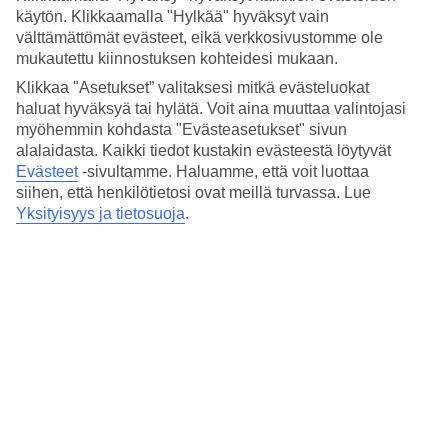
Edellinen
käytön. Klikkaamalla "Hylkää" hyväksyt vain
välttämättömät evästeet, eikä verkkosivustomme ole
Tammi
mukautettu kiinnostuksen kohteidesi mukaan.
Klikkaa "Asetukset” valitaksesi mitkä evästeluokat
8
°
C
haluat hyväksyä tai hylätä. Voit aina muuttaa valintojasi
Yö:
myöhemmin kohdasta "Evästeasetukset" sivun
3
°C
alalaidasta. Kaikki tiedot kustakin evästeestä löytyvät
Vesi:
Evästeet
-sivultamme.
Haluamme, että voit luottaa
8
°C
siihen, että henkilötietosi ovat meillä turvassa. Lue
Poutapäiviä:
14
Yksityisyys ja tietosuoja
.
Helmi
9
°
C
Yö:
3
°C
Vesi:
7
°C
Poutapäiviä:
15