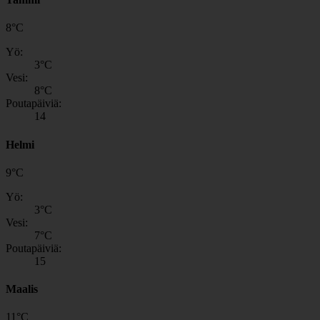
8
°
C
Yö:
3
°C
Vesi:
8
°C
Poutapäiviä:
14
Helmi
9
°
C
Yö:
3
°C
Vesi:
7
°C
Poutapäiviä:
15
Maalis
11
°
C