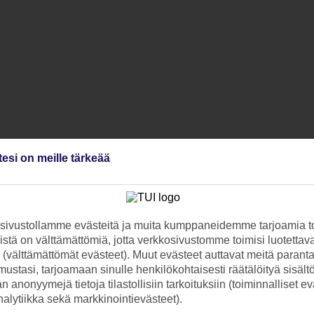
tesi on meille tärkeää
ivustollamme evästeitä ja muita kumppaneidemme tarjoamia to
stä on välttämättömiä, jotta verkkosivustomme toimisi luotettava
ti (välttämättömät evästeet). Muut evästeet auttavat meitä paran
ustasi, tarjoamaan sinulle henkilökohtaisesti räätälöityä sisält
 anonyymejä tietoja tilastollisiin tarkoituksiin (toiminnalliset ev
analytiikka sekä markkinointievästeet).