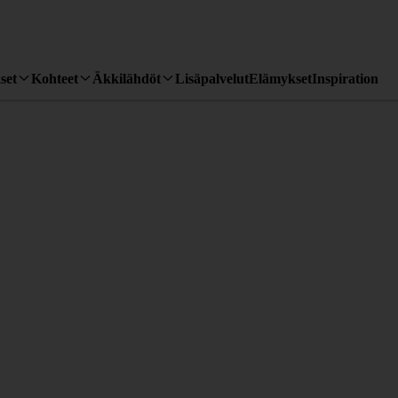
set
Kohteet
Äkkilähdöt
Lisäpalvelut
Elämykset
Inspiration