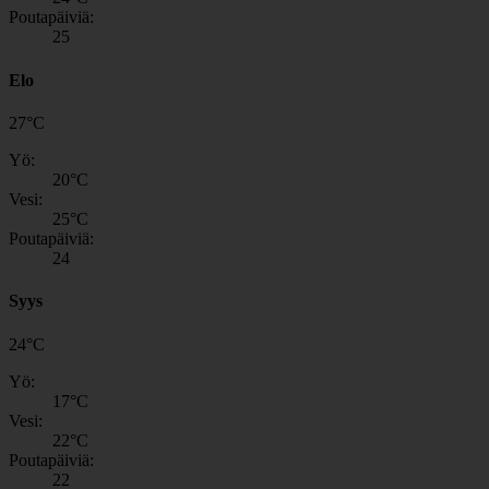
Poutapäiviä:
25
Elo
27
°
C
Yö:
20
°C
Vesi:
25
°C
Poutapäiviä:
24
Syys
24
°
C
Yö:
17
°C
Vesi:
22
°C
Poutapäiviä:
22