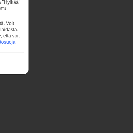
a "Hylkää"
ttu
ä. Voit
laidasta.
että voit
etosuoja
.