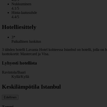
Nukkuminen
4.1/5
Hinta-laatusuhde
4.4/5
Hotelliesittely
3*
Paikallinen luokitus
3 tähden hotelli Lavanta Hotel kohteessa Istanbul on hotelli, jolla on
luottokortit: Mastercard ja Visa.
Lyhyesti hotellista
Ravintola/Baari
Kyllä/Kyllä
Keskilämpötila Istanbul
Edellinen
Tammi