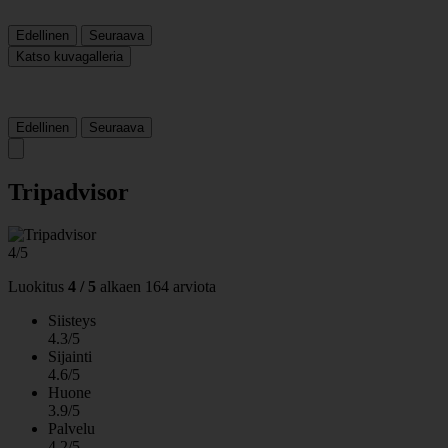
Edellinen
Seuraava
Katso kuvagalleria
Edellinen
Seuraava
Tripadvisor
4/5
Luokitus
4 / 5
alkaen
164 arviota
Siisteys
4.3/5
Sijainti
4.6/5
Huone
3.9/5
Palvelu
4.2/5