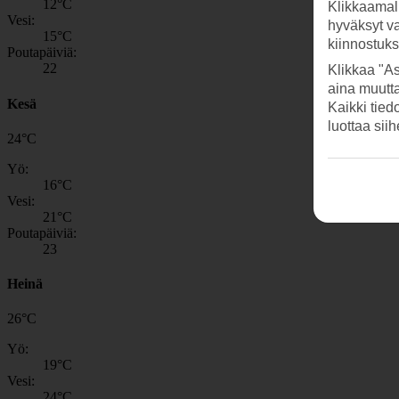
12
°C
Klikkaamal
Vesi:
hyväksyt v
15
°C
kiinnostuk
Poutapäiviä:
22
Klikkaa "As
aina muutt
Kesä
Kaikki tied
luottaa sii
24
°
C
Yö:
16
°C
Vesi:
21
°C
Poutapäiviä:
23
Heinä
26
°
C
Yö:
19
°C
Vesi:
24
°C