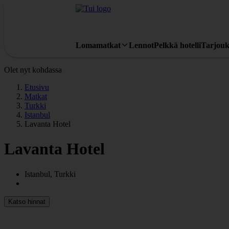
Lomamatkat
Lennot
Pelkkä hotelli
Tarjouk
Olet nyt kohdassa
Etusivu
Matkat
Turkki
Istanbul
Lavanta Hotel
Lavanta Hotel
Istanbul, Turkki
Katso hinnat