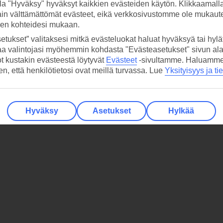
la "Hyväksy" hyväksyt kaikkien evästeiden käytön. Klikkaamall
ain välttämättömät evästeet, eikä verkkosivustomme ole mukaute
sen kohteidesi mukaan.
etukset” valitaksesi mitkä evästeluokat haluat hyväksyä tai hylät
aa valintojasi myöhemmin kohdasta "Evästeasetukset" sivun ala
ot kustakin evästeestä löytyvät
Evästeet
-sivultamme.
Haluamme, 
hen, että henkilötietosi ovat meillä turvassa. Lue
Yksityisyys ja ti
Hyväksy
Asetukset
Hylkää