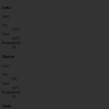
Loka
19
°
C
Yö:
13
°C
Vesi:
18
°C
Poutapäiviä:
20
Marras
15
°
C
Yö:
9
°C
Vesi:
14
°C
Poutapäiviä:
16
Joulu