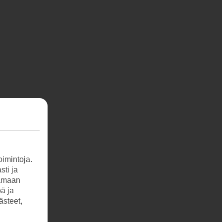
imintoja.
sti ja
tamaan
öä ja
ästeet,