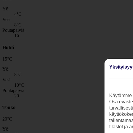
Yö:
4
°C
Vesi:
8
°C
Poutapäiviä:
16
Huhti
15
°
C
Yksityisyy
Yö:
8
°C
Vesi:
10
°C
Poutapäiviä:
Käytämme s
20
Osa evästei
Touko
turvallises
käyttökokem
20
°
C
tallentamaan
tilastot ja 
Yö: