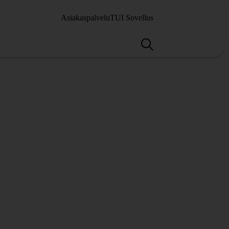
Asiakaspalvelu
TUI Sovellus