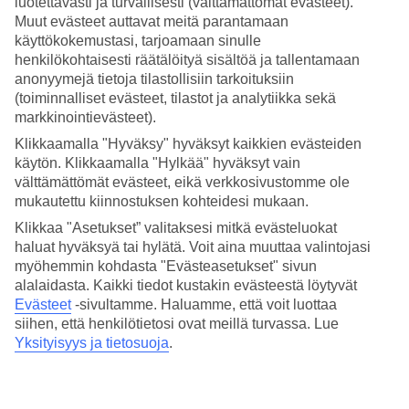
luotettavasti ja turvallisesti (välttämättömät evästeet).
Muut evästeet auttavat meitä parantamaan
1
/
40
käyttökokemustasi, tarjoamaan sinulle
henkilökohtaisesti räätälöityä sisältöä ja tallentamaan
anonyymejä tietoja tilastollisiin tarkoituksiin
(toiminnalliset evästeet, tilastot ja analytiikka sekä
markkinointievästeet).
Klikkaamalla "Hyväksy" hyväksyt kaikkien evästeiden
käytön. Klikkaamalla "Hylkää" hyväksyt vain
välttämättömät evästeet, eikä verkkosivustomme ole
mukautettu kiinnostuksen kohteidesi mukaan.
Klikkaa "Asetukset” valitaksesi mitkä evästeluokat
haluat hyväksyä tai hylätä. Voit aina muuttaa valintojasi
myöhemmin kohdasta "Evästeasetukset" sivun
Esittely
Hotellin tiedot
Sijainti
alalaidasta. Kaikki tiedot kustakin evästeestä löytyvät
Evästeet
-sivultamme.
Haluamme, että voit luottaa
siihen, että henkilötietosi ovat meillä turvassa. Lue
Hotelliesittely
Yksityisyys ja tietosuoja
.
4,5 tähden hotelli Ensana Thermal Margaret Island kohteessa