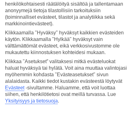
Lähin metroasema: Blaha Lujza tér.
henkilökohtaisesti räätälöityä sisältöä ja tallentamaan
anonyymejä tietoja tilastollisiin tarkoituksiin
Hotellilla on:
(toiminnalliset evästeet, tilastot ja analytiikka sekä
markkinointievästeet).
Aamiaishuone
Baari
Klikkaamalla "Hyväksy" hyväksyt kaikkien evästeiden
Polkupyörän vuokraus
käytön. Klikkaamalla "Hylkää" hyväksyt vain
24 h vastaanotto
välttämättömät evästeet, eikä verkkosivustomme ole
Pesulapalvelu
mukautettu kiinnostuksen kohteidesi mukaan.
Kaikissa huoneissa on:
Klikkaa "Asetukset” valitaksesi mitkä evästeluokat
haluat hyväksyä tai hylätä. Voit aina muuttaa valintojasi
WiFi
myöhemmin kohdasta "Evästeasetukset" sivun
Ilmastointi ja TV
Tallelokero
alalaidasta. Kaikki tiedot kustakin evästeestä löytyvät
Minibaari
Evästeet
-sivultamme.
Haluamme, että voit luottaa
Kylpy/suihku ja wc
siihen, että henkilötietosi ovat meillä turvassa. Lue
Hiustenkuivaaja
Yksityisyys ja tietosuoja
.
Osa huoneista on varattavissa useammalle hengelle, esim. kahden
hengen hotellihuone kolmelle. Lisähenkilöllä/lisähenkilöillä on
tällöin lisävuoteena esim. kokoontaitettava vuode tai vuodesohva.
Käytämme hotellin omia nimityksiä eri huonetyypeille.