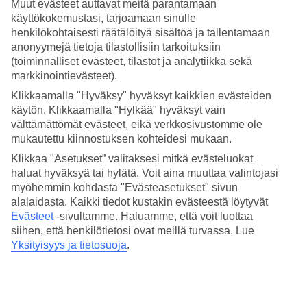
Muut evästeet auttavat meitä parantamaan
käyttökokemustasi, tarjoamaan sinulle
Hae
henkilökohtaisesti räätälöityä sisältöä ja tallentamaan
anonyymejä tietoja tilastollisiin tarkoituksiin
(toiminnalliset evästeet, tilastot ja analytiikka sekä
markkinointievästeet).
Olet nyt kohdassa
Klikkaamalla "Hyväksy" hyväksyt kaikkien evästeiden
Etusivu
käytön. Klikkaamalla "Hylkää" hyväksyt vain
välttämättömät evästeet, eikä verkkosivustomme ole
Joulun matkat All Inclusive -herkuilla!
mukautettu kiinnostuksen kohteidesi mukaan.
Joulun All Inclusive -lomat
Klikkaa "Asetukset” valitaksesi mitkä evästeluokat
haluat hyväksyä tai hylätä. Voit aina muuttaa valintojasi
myöhemmin kohdasta "Evästeasetukset" sivun
Vietä rentouttava joululoma nauttien auringosta, hyvästä seurasta ja
All Inclusive -herkuista ja palvelusta. Ei stressiä ruoanlaitosta - istu
alalaidasta. Kaikki tiedot kustakin evästeestä löytyvät
vain valmiiseen pöytään sekä nauti välipaloista ja juomista. All
Evästeet
-sivultamme.
Haluamme, että voit luottaa
Inclusive sisältää myös ohjelmaa ja aktiviteetteja (sisältö ja määrä
siihen, että henkilötietosi ovat meillä turvassa. Lue
vaihtelevat hotelleittain). All Inclusive -loma on huoletonta lomailua!
Yksityisyys ja tietosuoja
.