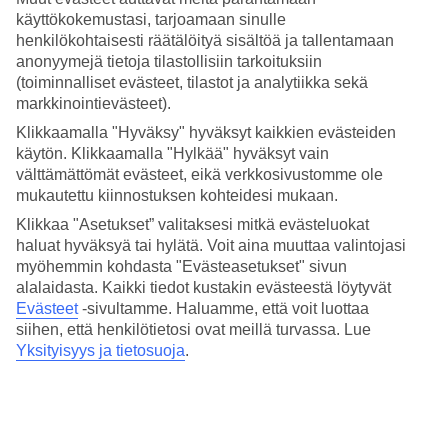
käyttökokemustasi, tarjoamaan sinulle
Hae
henkilökohtaisesti räätälöityä sisältöä ja tallentamaan
anonyymejä tietoja tilastollisiin tarkoituksiin
(toiminnalliset evästeet, tilastot ja analytiikka sekä
markkinointievästeet).
Olet nyt kohdassa
Klikkaamalla "Hyväksy" hyväksyt kaikkien evästeiden
käytön. Klikkaamalla "Hylkää" hyväksyt vain
Etusivu
välttämättömät evästeet, eikä verkkosivustomme ole
Pääsiäislomat Alpeilla
mukautettu kiinnostuksen kohteidesi mukaan.
Pääsiäisen laskettelumatkat Alpeille
Klikkaa "Asetukset” valitaksesi mitkä evästeluokat
haluat hyväksyä tai hylätä. Voit aina muuttaa valintojasi
Tutustu pääsiäisen laskettelumatkavalikoimaan ja löydä juuri sinulle
myöhemmin kohdasta "Evästeasetukset" sivun
sopiva loma!
alalaidasta. Kaikki tiedot kustakin evästeestä löytyvät
Evästeet
-sivultamme.
Haluamme, että voit luottaa
siihen, että henkilötietosi ovat meillä turvassa. Lue
Yksityisyys ja tietosuoja
.
Koko loma mobiilissa.
Lataa TUI-sovellus nyt!
Etsi ja varaa lomia, lentoja ja hotelleja
Tiedot lennoista, hotellista ja lentokenttäkuljetuksista