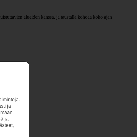
istuttavien alueiden kanssa, ja taustalla kohoaa koko ajan
juurella.
imintoja.
sti ja
.
tamaan
öä ja
ästeet,