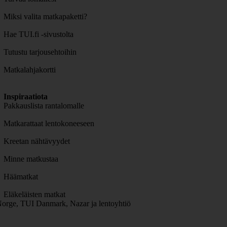
Miksi valita matkapaketti?
Hae TUI.fi -sivustolta
Tutustu tarjousehtoihin
Matkalahjakortti
Inspiraatiota
Pakkauslista rantalomalle
Matkarattaat lentokoneeseen
Kreetan nähtävyydet
Minne matkustaa
Häämatkat
Eläkeläisten matkat
orge, TUI Danmark, Nazar ja lentoyhtiö