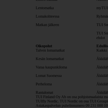
Lentomatka
myTUI
Lomakohteessa
Ryhmäm
Matkan jälkeen
TUI Sm
TUI Sm
ehdot
Oikopolut
Edulli
Talven lomamatkat
Kaikki 
Kesän lomamatkat
Äkkiläh
Varaa kaupunkiloma
Äkkilä
Lomat Suomessa
Äkkilä
Perheloma
Äkkilä
Rantalomat
Äkkiläh
TUI Finland Oy Ab on osa pohjoismaalaista ma
TUIfly Nordic. TUI Nordic on osa TUI Groupia
Asiakaspalvelun puhelinnumero 09 231 000 1