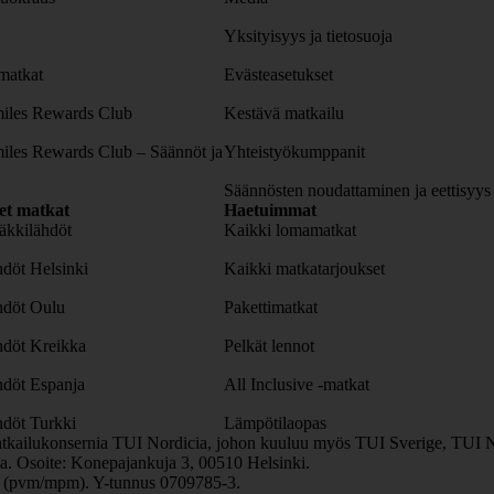
Yksityisyys ja tietosuoja
atkat
Evästeasetukset
iles Rewards Club
Kestävä matkailu
iles Rewards Club – Säännöt ja
Yhteistyökumppanit
Säännösten noudattaminen ja eettisyys
set matkat
Haetuimmat
äkkilähdöt
Kaikki lomamatkat
döt Helsinki
Kaikki matkatarjoukset
hdöt Oulu
Pakettimatkat
hdöt Kreikka
Pelkät lennot
hdöt Espanja
All Inclusive -matkat
döt Turkki
Lämpötilaopas
tkailukonsernia TUI Nordicia, johon kuuluu myös TUI Sverige, TUI N
. Osoite: Konepajankuja 3, 00510 Helsinki.
0 (pvm/mpm). Y-tunnus 0709785-3.