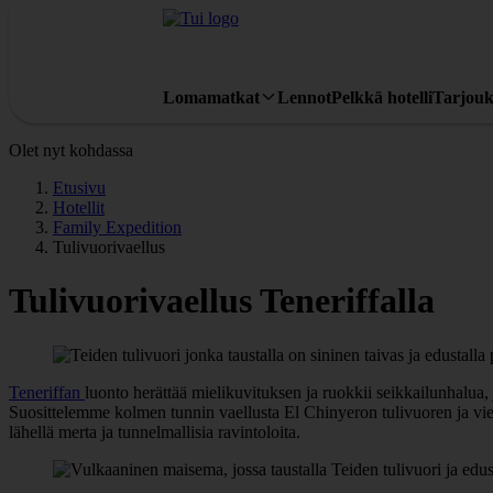
Lomamatkat
Lennot
Pelkkä hotelli
Tarjouk
Olet nyt kohdassa
Etusivu
Hotellit
Family Expedition
Tulivuorivaellus
Tulivuorivaellus Teneriffalla
Teneriffan
luonto herättää mielikuvituksen ja ruokkii seikkailunhalua,
Suosittelemme kolmen tunnin vaellusta El Chinyeron tulivuoren ja vie
lähellä merta ja tunnelmallisia ravintoloita.