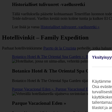
Historialliset tulivuoret -vaellusretki
Tällä vaelluksella pääsette kohtaamaan Teneriffan luonnon tode
Teide-tulivuori. Vaellus kestää noin kolme tuntia ja kulkee El
Lue lisää ja varaa
Historialliset tulivuoret -vaellusretki »
Hotellivinkit – Family Expedition
Parhaat hotellivinkkimme
Puerto de la Cruzista
perheille, jotka haluav
Botanico Hotel & The Oriental Spa Garden ». Botanico Hotel & T
Yksityisyy
Botanico Hotel & The Oriental Spa Garden »
Botanico Hotel & The Oriental Spa Garden sijaitsee tunnetulla L
Käytämme s
Osa evästei
Parque Vacacional Eden ». Parque Vacacional Eden sijaitsee suur
turvallises
käyttökokem
tallentamaan
Parque Vacacional Eden »
tilastot ja 