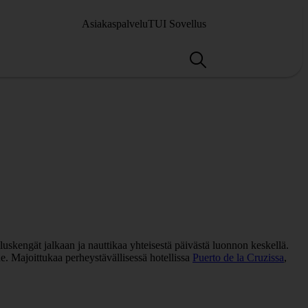
Asiakaspalvelu
TUI Sovellus
luskengät jalkaan ja nauttikaa yhteisestä päivästä luonnon keskellä.
. Majoittukaa perheystävällisessä hotellissa
Puerto de la Cruzissa
,