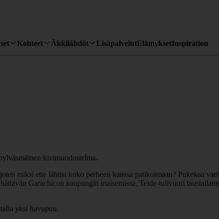
set
Kohteet
Äkkilähdöt
Lisäpalvelut
Elämykset
Inspiration
 joten miksi ette lähtisi koko perheen kanssa patikoimaan? Pukekaa vael
hättävän Garachicon kaupungin maisemissa, Teide-tulivuori taustallanne