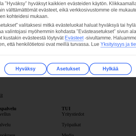
viehättävän Puerto de la Cruzin ulkopuolella.
la "Hyväksy" hyväksyt kaikkien evästeiden käytön. Klikkaamall
ain välttämättömät evästeet, eikä verkkosivustomme ole mukaute
ella alueella, muutaman kilometrin päässä Puerto de la Cruzin kaupungis
sen kohteidesi mukaan.
etukset” valitaksesi mitkä evästeluokat haluat hyväksyä tai hylät
aa valintojasi myöhemmin kohdasta "Evästeasetukset" sivun ala
ot kustakin evästeestä löytyvät
Evästeet
-sivultamme.
Haluamme, 
n kilometrin päässä Puerto de la Cruzin kaupungista Pohjois-Teneriffall
hen, että henkilötietosi ovat meillä turvassa. Lue
Yksityisyys ja ti
skirje
>
Hyväksy
Asetukset
Hylkää
it
spalvelu
TUI
ellus
Yritystiedot
lvelu
Työpaikat
uokraus
Media