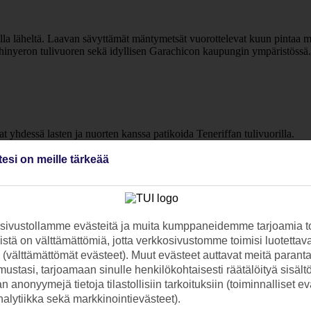
lla läheltä. Laavan sävyttämät mäntymetsät vuorottelevat kuun pintaa mu
 Chinyeron tulivuoren sekä idyllisen Garachicon kaupungin ympäristössä.
at yhdessä lasten ja nuorten kanssa patikoida Teneriffan tulivuorilla.
he Oriental Spa Garden sijaitsee tunnetulla La Pazin alueella Teiden 
tesi on meille tärkeää
a Pazin alueella Teiden juurella.
ivustollamme evästeitä ja muita kumppaneidemme tarjoamia to
stä on välttämättömiä, jotta verkkosivustomme toimisi luotettava
ella ja vehreällä alueella viehättävän Puerto de la Cruzin ulkopuolella
ti (välttämättömät evästeet). Muut evästeet auttavat meitä paran
ustasi, tarjoamaan sinulle henkilökohtaisesti räätälöityä sisält
 anonyymejä tietoja tilastollisiin tarkoituksiin (toiminnalliset ev
analytiikka sekä markkinointievästeet).