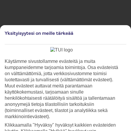
Kuvia on käytetty kuvitustarkoituksessa ja ne eivät välttämättä vastaa paikan todellista
Yksityisyytesi on meille tärkeää
ulkonäköä.
The Winter Forest at
Broadgate
Käytämme sivustollamme evästeitä ja muita
kumppaneidemme tarjoamia toimintoja. Osa evästeistä
Koe The Winter Forest at Broadgate -joulumarkkinat Lontoossa.
on välttämättömiä, jotta verkkosivustomme toimisi
Virittäydy joulutunnelmaan upeassa ympäristössä ja löydä täydelliset
luotettavasti ja turvallisesti (välttämättömät evästeet).
joululahjat koko perheelle. Suunnittele seuraava matkasi kohteeseen
Muut evästeet auttavat meitä parantamaan
Lontoo ennen joulua ja nauti ainutlaatuisesta joulutunnelmasta.
käyttökokemustasi, tarjoamaan sinulle
henkilökohtaisesti räätälöityä sisältöä ja tallentamaan
Lue lisää
anonyymejä tietoja tilastollisiin tarkoituksiin
(toiminnalliset evästeet, tilastot ja analytiikka sekä
markkinointievästeet).
Sijainti:
Klikkaamalla "Hyväksy" hyväksyt kaikkien evästeiden
Broadgate Circle, London EC2M 2QS, UK