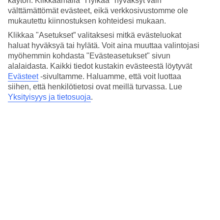
käytön. Klikkaamalla "Hylkää" hyväksyt vain
välttämättömät evästeet, eikä verkkosivustomme ole
Hae reitti
mukautettu kiinnostuksen kohteidesi mukaan.
Klikkaa "Asetukset” valitaksesi mitkä evästeluokat
haluat hyväksyä tai hylätä. Voit aina muuttaa valintojasi
myöhemmin kohdasta "Evästeasetukset" sivun
alalaidasta. Kaikki tiedot kustakin evästeestä löytyvät
Suosituimmat hotellit
Evästeet
-sivultamme.
Haluamme, että voit luottaa
joulumatkallesi kohteessa Iso-
siihen, että henkilötietosi ovat meillä turvassa. Lue
Yksityisyys ja tietosuoja
.
Britannia