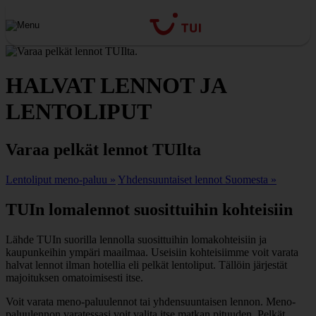
HALVAT LENNOT JA
LENTOLIPUT
Varaa pelkät lennot TUIlta
Lentoliput meno-paluu »
Yhdensuuntaiset lennot Suomesta »
TUIn lomalennot suosittuihin kohteisiin
Lähde TUIn suorilla lennolla suosittuihin lomakohteisiin ja
kaupunkeihin ympäri maailmaa. Useisiin kohteisiimme voit varata
halvat lennot ilman hotellia eli pelkät lentoliput. Tällöin järjestät
majoituksen omatoimisesti itse.
Voit varata meno-paluulennot tai yhdensuuntaisen lennon. Meno-
paluulennon varatessasi voit valita itse matkan pituuden. Pelkät