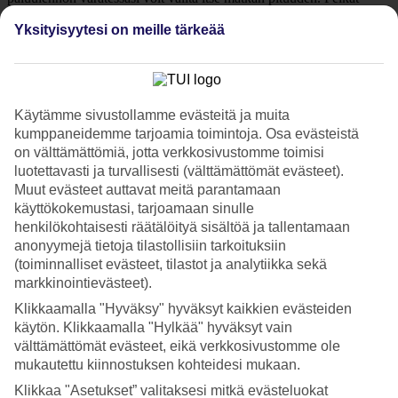
suorat lomalennot on mahdollista varata myös eri lähtökentiltä kuten
Oulusta, Vaasasta ja Tampereelta. Huomioithan, että lentojen
Yksityisyytesi on meille tärkeää
saatavuus muuttuu jatkuvasti. Jos löydät itsellesi sopivat halvat
lennot, varaa lennot heti.
Jos etsit halpaa matkaa, jonka perushintaan sisältyy lennot ja
majoitus, katso kaikki
TUIn äkkilähdöt
.
Käytämme sivustollamme evästeitä ja muita
kumppaneidemme tarjoamia toimintoja. Osa evästeistä
Pelkät lennot – meno-paluu
on välttämättömiä, jotta verkkosivustomme toimisi
luotettavasti ja turvallisesti (välttämättömät evästeet).
Varaa pelkät lennot lämpimään – mukavasti suorilla lomalennoilla.
Muut evästeet auttavat meitä parantamaan
Valitse lähtölentokenttä ja kohde valikosta.
käyttökokemustasi, tarjoamaan sinulle
henkilökohtaisesti räätälöityä sisältöä ja tallentamaan
Hintaan saattaa tulla muutoksia varausprosessin aikana. Lopullinen
hinta vahvistuu vasta varauksen loppuvaiheessa, kun saat
anonyymejä tietoja tilastollisiin tarkoituksiin
varausnumeron.
(toiminnalliset evästeet, tilastot ja analytiikka sekä
markkinointievästeet).
Yhdensuuntaiset menolennot Suomesta
Klikkaamalla "Hyväksy" hyväksyt kaikkien evästeiden
käytön. Klikkaamalla "Hylkää" hyväksyt vain
Varaa yhdensuuntaiset lennot Suomesta lomakohteisiin suoralla
välttämättömät evästeet, eikä verkkosivustomme ole
lomalennolla.
mukautettu kiinnostuksen kohteidesi mukaan.
Hintaan saattaa tulla muutoksia varausprosessin aikana. Lopullinen
Klikkaa "Asetukset” valitaksesi mitkä evästeluokat