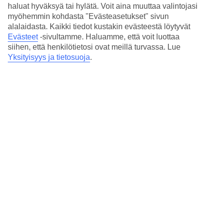
hinta vahvistuu vasta varauksen loppuvaiheessa, kun saat
haluat hyväksyä tai hylätä. Voit aina muuttaa valintojasi
varausnumeron.
myöhemmin kohdasta "Evästeasetukset" sivun
alalaidasta. Kaikki tiedot kustakin evästeestä löytyvät
Usein kysyttyjä kysymyksiä
Evästeet
-sivultamme.
Haluamme, että voit luottaa
siihen, että henkilötietosi ovat meillä turvassa. Lue
Miten varaan pelkän lennon?
Yksityisyys ja tietosuoja
.