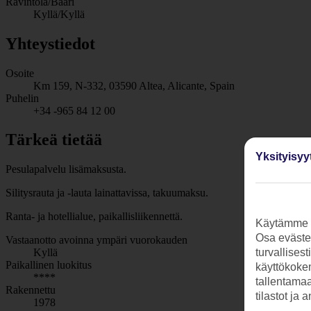
Ravintola/Baari
Kyllä/Kyllä
Yhteystiedot
Osoite
Km 159, N-332, 03590 Altea, Alicante, Spain
Puhelin
+34 -965 84 12 00
Tärkeä tietää
Yksityisyy
Pesulapalvelu lisämaksusta.
Silitysrauta ja -lauta lainattavissa, takuumaksu.
Ranta- ja hotellialue, paikallisliikennettä.
Käytämme s
Osa evästei
Vastaanotto avoinna ympäri vuorokauden
Kyllä
turvallises
Paikallinen luokitus
käyttökokem
****
tallentamaan
Rakennettu
tilastot ja 
1978