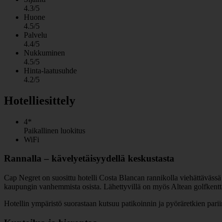
4.3/5
Huone
4.5/5
Palvelu
4.4/5
Nukkuminen
4.5/5
Hinta-laatusuhde
4.2/5
Hotelliesittely
4*
Paikallinen luokitus
WiFi
Rannalla – kävelyetäisyydellä keskustasta
Cap Negret on suosittu hotelli Costa Blancan rannikolla viehättävässä
kaupungin vanhemmista osista. Lähettyvillä on myös Altean golfkentt
Hotellin ympäristö suorastaan kutsuu patikoinnin ja pyöräretkien parii