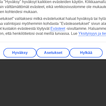
la "Hyväksy" hyväksyt kaikkien evästeiden käytön. Klikkaamall
ain välttämättömät evästeet, eikä verkkosivustomme ole mukaute
sen kohteidesi mukaan.
etukset” valitaksesi mitkä evästeluokat haluat hyväksyä tai hylät
aa valintojasi myöhemmin kohdasta "Evästeasetukset" sivun ala
ot kustakin evästeestä löytyvät
Evästeet
-sivultamme.
Haluamme, 
hen, että henkilötietosi ovat meillä turvassa. Lue
Yksityisyys ja ti
Hyväksy
Asetukset
Hylkää