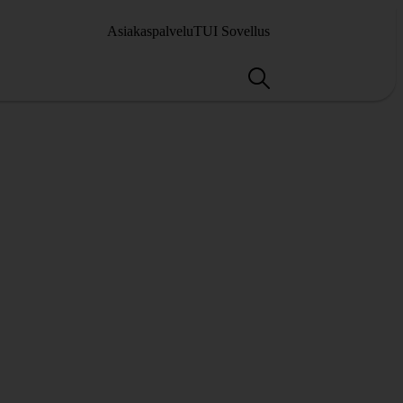
Asiakaspalvelu
TUI Sovellus