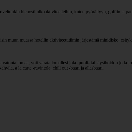
ltuukin hienosti ulkoaktiviteetteihin, kuten pyöräilyyn, golfiin ja pati
isin muun muassa hotellin aktiviteettitiimin järjestämä minidisko, esityksi
vatonta lomaa, voit varata lomallesi joko puoli- tai täysihoidon jo kotoa 
vila, à la carte -ravintola, chill out -baari ja allasbaari.