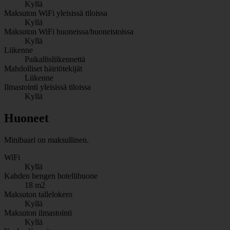
Kyllä
Maksuton WiFi yleisissä tiloissa
Kyllä
Maksuton WiFi huoneissa/huoneistoissa
Kyllä
Liikenne
Paikallisliikennettä
Mahdolliset häiriötekijät
Liikenne
Ilmastointi yleisissä tiloissa
Kyllä
Huoneet
Minibaari on maksullinen.
WiFi
Kyllä
Kahden hengen hotellihuone
18 m2
Maksuton tallelokero
Kyllä
Maksuton ilmastointi
Kyllä