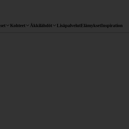
set
Kohteet
Äkkilähdöt
Lisäpalvelut
Elämykset
Inspiration