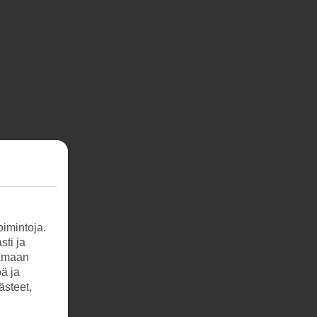
imintoja.
sti ja
tamaan
öä ja
ästeet,