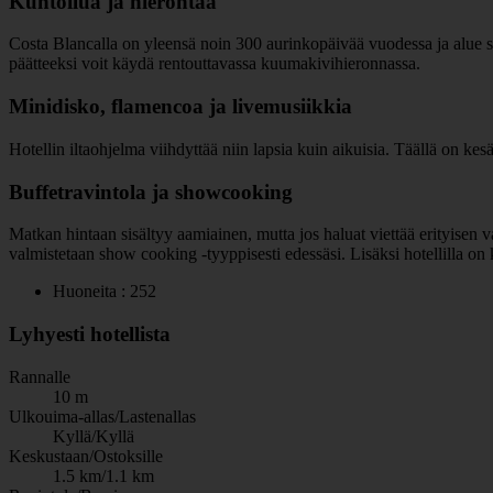
Kuntoilua ja hierontaa
Costa Blancalla on yleensä noin 300 aurinkopäivää vuodessa ja alue sove
päätteeksi voit käydä rentouttavassa kuumakivihieronnassa.
Minidisko, flamencoa ja livemusiikkia
Hotellin iltaohjelma viihdyttää niin lapsia kuin aikuisia. Täällä on kesä
Buffetravintola ja showcooking
Matkan hintaan sisältyy aamiainen, mutta jos haluat viettää erityisen vai
valmistetaan show cooking -tyyppisesti edessäsi. Lisäksi hotellilla on kah
Huoneita : 252
Lyhyesti hotellista
Rannalle
10 m
Ulkouima-allas/Lastenallas
Kyllä/Kyllä
Keskustaan/Ostoksille
1.5 km/1.1 km