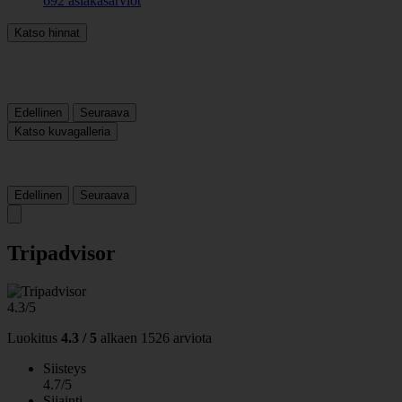
692 asiakasarviot
Katso hinnat
Edellinen
Seuraava
Katso kuvagalleria
Edellinen
Seuraava
Tripadvisor
4.3/5
Luokitus
4.3 / 5
alkaen
1526 arviota
Siisteys
4.7/5
Sijainti