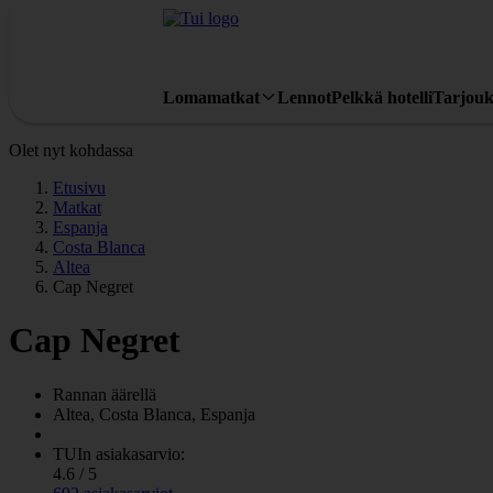
Lomamatkat
Lennot
Pelkkä hotelli
Tarjouk
Olet nyt kohdassa
Etusivu
Matkat
Espanja
Costa Blanca
Altea
Cap Negret
Cap Negret
Rannan äärellä
Altea, Costa Blanca, Espanja
TUIn asiakasarvio:
4.6 / 5