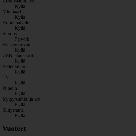
Keskuslämmitys
Kyllä
Minibaari
Kyllä
Huonepalvelu
Kyllä
Siivous
7 pv/vk
Hiustenkuivain
Kyllä
USB latausportti
Kyllä
Vedenkeitin
Kyllä
TV
Kyllä
Puhelin
Kyllä
Kylpy/suihku ja wc
Kyllä
Silitysrauta
Kyllä
Vuoteet