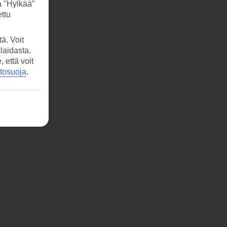
a "Hylkää"
ttu
ä. Voit
laidasta.
että voit
etosuoja
.