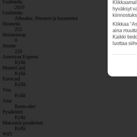
Uudistettu
Klikkaamal
2019
hyväksyt v
Uudistettu
kiinnostuk
Allasalue, Huoneet ja huoneistot
Huoneita
Klikkaa "As
252
aina muutt
Huoneistoja
Kaikki tied
0
luottaa sii
Jännite
220
American Express
Kyllä
MasterCard
Kyllä
Eurocard
Kyllä
Visa
Kyllä
Alue
Ranta-alue
Pysäköinti
Kyllä
Maksuton pysäköinti
Kyllä
WiFi