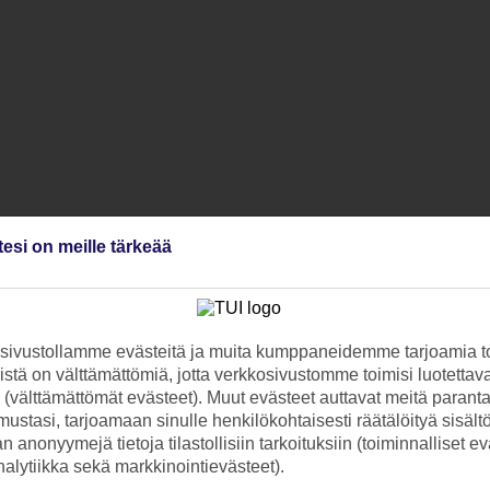
tesi on meille tärkeää
ivustollamme evästeitä ja muita kumppaneidemme tarjoamia to
stä on välttämättömiä, jotta verkkosivustomme toimisi luotettava
ti (välttämättömät evästeet). Muut evästeet auttavat meitä paran
ustasi, tarjoamaan sinulle henkilökohtaisesti räätälöityä sisält
 anonyymejä tietoja tilastollisiin tarkoituksiin (toiminnalliset ev
analytiikka sekä markkinointievästeet).