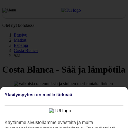
Olet nyt kohdassa
Etusivu
Matkat
Espanja
Costa Blanca
Sää
Costa Blanca - Sää ja lämpötila
Yksityisyytesi on meille tärkeää
Millainen sää on Costa Blancalla? Costa Blancan lämpötilalla on
suuri vaikutus lomaasi. Tälle sivulle olemme koonneet tietoa Costa
Blancan säästä ja lämpötilasta. Tutustu päivän ja yön
keskilämpötiloihin Costa Blancalla, Costa Blancan meriveden
lämpötilaan sekä poutapäivien määrään matkasi aikana.
Käytämme sivustollamme evästeitä ja muita