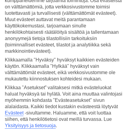
kumppaneidemme tarjoamia toimintoja. Osa evästeistä
Milloin Costa Blancalla on lämmintä?
on välttämättömiä, jotta verkkosivustomme toimisi
luotettavasti ja turvallisesti (välttämättömät evästeet).
Lämpimimmillään Costa Blancan sää on heinäkuussa ja elokuussa,
Muut evästeet auttavat meitä parantamaan
jolloin kuukauden keskilämpötila Costa Blancalla on 32-33 astetta.
käyttökokemustasi, tarjoamaan sinulle
Costa Blancalla kesä jatkuu pitkälle syksyyn ja syyskuussa Costa
henkilökohtaisesti räätälöityä sisältöä ja tallentamaan
Blancan keskilämpötila pyörii vielä 30 asteen vaiheilla.
anonyymejä tietoja tilastollisiin tarkoituksiin
Milloin on paras aika matkustaa Costa
(toiminnalliset evästeet, tilastot ja analytiikka sekä
markkinointievästeet).
Blancalle?
Klikkaamalla "Hyväksy" hyväksyt kaikkien evästeiden
Paras aika matkustaa Costa Blancalle on touko-kesäkuussa ja syys-
käytön. Klikkaamalla "Hylkää" hyväksyt vain
lokakuussa, jolloin päivien keskilämpötila on 25-30 astetta ja
välttämättömät evästeet, eikä verkkosivustomme ole
meriveden lämpötila 17-25 astetta. Mikäli yli 30 asteen lämpötilat
mukautettu kiinnostuksen kohteidesi mukaan.
eivät ole sinulle liikaa, ovat myös heinäkuu ja elokuu ihania
Klikkaa "Asetukset” valitaksesi mitkä evästeluokat
lomakuukausia Costa Blancalla.
haluat hyväksyä tai hylätä. Voit aina muuttaa valintojasi
Millainen sää Costa Blancalla on
myöhemmin kohdasta "Evästeasetukset" sivun
alalaidasta. Kaikki tiedot kustakin evästeestä löytyvät
huhtikuussa?
Evästeet
-sivultamme.
Haluamme, että voit luottaa
siihen, että henkilötietosi ovat meillä turvassa. Lue
Costa Blancan sää huhtikuussa on jo mukavan lämmin. Päivän
Yksityisyys ja tietosuoja
.
keskilämpötila Costa Blancalla on huhtikuussa 22 astetta, mutta yöt
ovat edelleen viileitä ja merivesikin vasta 15 asteista.