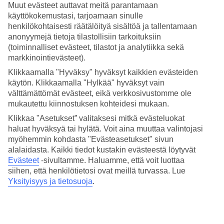
4/5
Muut evästeet auttavat meitä parantamaan
Hinta-laatusuhde
käyttökokemustasi, tarjoamaan sinulle
4/5
henkilökohtaisesti räätälöityä sisältöä ja tallentamaan
anonyymejä tietoja tilastollisiin tarkoituksiin
Hotelliesittely
(toiminnalliset evästeet, tilastot ja analytiikka sekä
markkinointievästeet).
3*
Paikallinen luokitus
Klikkaamalla "Hyväksy" hyväksyt kaikkien evästeiden
käytön. Klikkaamalla "Hylkää" hyväksyt vain
Lähellä rantaa ja useita alueen golfkenttiä
välttämättömät evästeet, eikä verkkosivustomme ole
mukautettu kiinnostuksen kohteidesi mukaan.
Mediterráneo Real sijaitsee viehättävässä Los Bolichesin
Klikkaa "Asetukset” valitaksesi mitkä evästeluokat
kalastajakylässä, Fuengirolan rannikolla. Hotellin sijainti on
keskeinen ja rannallekin on matkaa alle puoli kilometriä. Heti
haluat hyväksyä tai hylätä. Voit aina muuttaa valintojasi
kulman takana ovat kaupat, El Corte Inglés -tavaratalo sekä
myöhemmin kohdasta "Evästeasetukset" sivun
ravintolat ja kahvilat. Tiistaisin ja lauantaisin pidetään markkinat
alalaidasta. Kaikki tiedot kustakin evästeestä löytyvät
vain n. 10 minuutin kävelymatkan päässä hotellilta.
Evästeet
-sivultamme.
Haluamme, että voit luottaa
siihen, että henkilötietosi ovat meillä turvassa. Lue
Urheilusta kiinnostuneille alueella on useita golfkenttiä ja
mahdollisuus nauttia jalkapallo-otteluiden tunnelmasta Malagassa.
Yksityisyys ja tietosuoja
.
Parin minuutin kävelymatkan päässä on Los Bolichesin juna-asema,
josta kulkevat junat Fuengirolan ja Malaga Centron välillä,
väliasemina mm. rannikon Torremolinos ja Benalmadena.