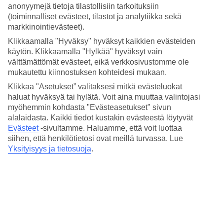
4.6/5
anonyymejä tietoja tilastollisiin tarkoituksiin
Nukkuminen
(toiminnalliset evästeet, tilastot ja analytiikka sekä
4.3/5
markkinointievästeet).
Hinta-laatusuhde
4.3/5
Klikkaamalla "Hyväksy" hyväksyt kaikkien evästeiden
käytön. Klikkaamalla "Hylkää" hyväksyt vain
Hotelliesittely
välttämättömät evästeet, eikä verkkosivustomme ole
mukautettu kiinnostuksen kohteidesi mukaan.
4*
Klikkaa "Asetukset” valitaksesi mitkä evästeluokat
Paikallinen luokitus
haluat hyväksyä tai hylätä. Voit aina muuttaa valintojasi
4 tähden hotelli Leonardo Hotel Fuengirola Costa del Sol kohteessa
myöhemmin kohdasta "Evästeasetukset" sivun
Fuengirola on hotelli, jolla on baari, aamiaisbuffet ja WiFi. Hotellilla
alalaidasta. Kaikki tiedot kustakin evästeestä löytyvät
voit nauttia palveluista kuten hieronta ja sauna. Jos matkustat lasten
Evästeet
-sivultamme.
Haluamme, että voit luottaa
kanssa, on lapsille lastenkerho/miniklubi. Alueella on
siihen, että henkilötietosi ovat meillä turvassa. Lue
pysäköintimahdollisuus. Hotelli hyväksyy seuraavat luottokortit:
Yksityisyys ja tietosuoja
.
American Express, Diners Club, EC Maestro, Mastercard ja Visa.
Lyhyesti hotellista
Rannalle
150 m
Ulkouima-allas
Kyllä