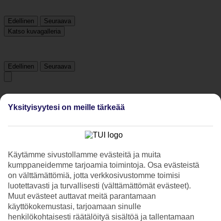
Edellinen
Seuraava
Katso kuvagalleria
Edellinen
Seuraava
Tripadvisor
Yksityisyytesi on meille tärkeää
4.3/5
Luokitus
4.3 / 5
alkaen
2121 arviota
Käytämme sivustollamme evästeitä ja muita
Siisteys
kumppaneidemme tarjoamia toimintoja. Osa evästeistä
4.6/5
on välttämättömiä, jotta verkkosivustomme toimisi
Sijainti
luotettavasti ja turvallisesti (välttämättömät evästeet).
4.6/5
Muut evästeet auttavat meitä parantamaan
Huone
4.4/5
käyttökokemustasi, tarjoamaan sinulle
Palvelu
henkilökohtaisesti räätälöityä sisältöä ja tallentamaan