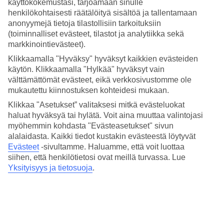
käyttökokemustasi, tarjoamaan sinulle
4.4/5
Hinta-laatusuhde
henkilökohtaisesti räätälöityä sisältöä ja tallentamaan
4.1/5
anonyymejä tietoja tilastollisiin tarkoituksiin
(toiminnalliset evästeet, tilastot ja analytiikka sekä
Hotelliesittely
markkinointievästeet).
Klikkaamalla "Hyväksy" hyväksyt kaikkien evästeiden
4*
käytön. Klikkaamalla "Hylkää" hyväksyt vain
Paikallinen luokitus
välttämättömät evästeet, eikä verkkosivustomme ole
Rannan äärellä, uima-allas
mukautettu kiinnostuksen kohteidesi mukaan.
Klikkaa "Asetukset” valitaksesi mitkä evästeluokat
Medplaya Pez Espada sijaitsee rannan äärellä Torremolinosissa, La
haluat hyväksyä tai hylätä. Voit aina muuttaa valintojasi
Carihuelan ja Hamacas Salvadorin rantojen välissä. Hotellilla on
myöhemmin kohdasta "Evästeasetukset" sivun
uima-allas sekä aikuisille että lapsille. Kaikista hotellin baareista ja
alalaidasta. Kaikki tiedot kustakin evästeestä löytyvät
ravintoloista on näkymät Välimerelle.
Evästeet
-sivultamme.
Haluamme, että voit luottaa
Lähimmälle bussipysäkille on 100 m ja jos haluat kävellä kaupungin
siihen, että henkilötietosi ovat meillä turvassa. Lue
keskustaan, matka kestää noin 10 min.
Yksityisyys ja tietosuoja
.
Hotellilla on:
Ravintola, baari ja kahvila
Ilmastointi
Uima-allas