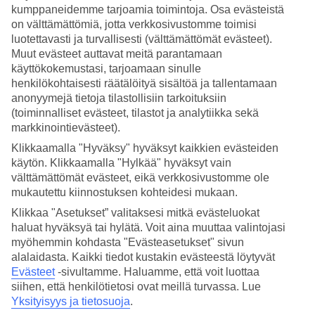
kumppaneidemme tarjoamia toimintoja. Osa evästeistä
on välttämättömiä, jotta verkkosivustomme toimisi
Katso hinnat
luotettavasti ja turvallisesti (välttämättömät evästeet).
Muut evästeet auttavat meitä parantamaan
käyttökokemustasi, tarjoamaan sinulle
1
/
40
henkilökohtaisesti räätälöityä sisältöä ja tallentamaan
anonyymejä tietoja tilastollisiin tarkoituksiin
(toiminnalliset evästeet, tilastot ja analytiikka sekä
markkinointievästeet).
Klikkaamalla "Hyväksy" hyväksyt kaikkien evästeiden
käytön. Klikkaamalla "Hylkää" hyväksyt vain
välttämättömät evästeet, eikä verkkosivustomme ole
mukautettu kiinnostuksen kohteidesi mukaan.
Klikkaa "Asetukset” valitaksesi mitkä evästeluokat
haluat hyväksyä tai hylätä. Voit aina muuttaa valintojasi
myöhemmin kohdasta "Evästeasetukset" sivun
alalaidasta. Kaikki tiedot kustakin evästeestä löytyvät
Esittely
Hotellin tiedot
Sijainti
Asia
Evästeet
-sivultamme.
Haluamme, että voit luottaa
siihen, että henkilötietosi ovat meillä turvassa. Lue
Yksityisyys ja tietosuoja
.