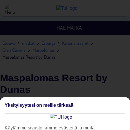
HAE MATKA
Etusivu
matkat
Espanja
Kanariansaaret
Gran Canaria
Maspalomas
Maspalomas Resort by Dunas
Maspalomas Resort by
Dunas
MASPALOMAS, GRAN CANARIA, KANARIANSAARET,
Yksityisyytesi on meille tärkeää
ESPANJA
asiakasarvio
Käytämme sivustollamme evästeitä ja muita
Katso 317 asiakasarviot
4.4/5