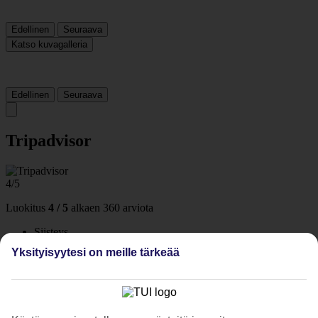
Edellinen
Seuraava
Katso kuvagalleria
Edellinen
Seuraava
Tripadvisor
4/5
Luokitus
4 / 5
alkaen
360 arviota
Siisteys
4.4/5
Yksityisyytesi on meille tärkeää
Sijainti
4.6/5
Huone
4.1/5
Palvelu