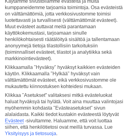
Käytämme sivustollamme evästeitä ja muita
4.1/5
Nukkuminen
kumppaneidemme tarjoamia toimintoja. Osa evästeistä
4.1/5
on välttämättömiä, jotta verkkosivustomme toimisi
Hinta-laatusuhde
luotettavasti ja turvallisesti (välttämättömät evästeet).
4.1/5
Muut evästeet auttavat meitä parantamaan
käyttökokemustasi, tarjoamaan sinulle
Hotelliesittely
henkilökohtaisesti räätälöityä sisältöä ja tallentamaan
anonyymejä tietoja tilastollisiin tarkoituksiin
WiFi
(toiminnalliset evästeet, tilastot ja analytiikka sekä
markkinointievästeet).
Hotelli kattoterassilla kivenheiton päässä rannasta.
Klikkaamalla "Hyväksy" hyväksyt kaikkien evästeiden
Miramar sijaitsee kivenheiton päässä rannasta Lloret de Marissa,
käytön. Klikkaamalla "Hylkää" hyväksyt vain
vain tie erottaa hotellin rannasta. Hotellin läheisyydessä on suuri
välttämättömät evästeet, eikä verkkosivustomme ole
valikoima ravintoloita ja keskustassa on vilkas yö- ja huvielämä.
mukautettu kiinnostuksen kohteidesi mukaan.
Hotellilla voit rentoutua kattoterassilla ja nauttia meren yli
avautuvista näkymistä.
Klikkaa "Asetukset” valitaksesi mitkä evästeluokat
haluat hyväksyä tai hylätä. Voit aina muuttaa valintojasi
Tee kävelyretki Lloret de Marin n. 1,5 kilometrin pituisella rannalla,
myöhemmin kohdasta "Evästeasetukset" sivun
istuudu ravintolan terassille ja nauti lounasta tai kupillinen kahvia.
alalaidasta. Kaikki tiedot kustakin evästeestä löytyvät
Hotellilla on:
Evästeet
-sivultamme.
Haluamme, että voit luottaa
siihen, että henkilötietosi ovat meillä turvassa. Lue
Kattoterassi
Yksityisyys ja tietosuoja
.