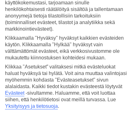
4.5/5
käyttökokemustasi, tarjoamaan sinulle
Palvelu
henkilökohtaisesti räätälöityä sisältöä ja tallentamaan
4.8/5
anonyymejä tietoja tilastollisiin tarkoituksiin
Nukkuminen
(toiminnalliset evästeet, tilastot ja analytiikka sekä
4.5/5
markkinointievästeet).
Hinta-laatusuhde
4.6/5
Klikkaamalla "Hyväksy" hyväksyt kaikkien evästeiden
käytön. Klikkaamalla "Hylkää" hyväksyt vain
Hotelliesittely
välttämättömät evästeet, eikä verkkosivustomme ole
mukautettu kiinnostuksen kohteidesi mukaan.
4*
Klikkaa "Asetukset” valitaksesi mitkä evästeluokat
Paikallinen luokitus
haluat hyväksyä tai hylätä. Voit aina muuttaa valintojasi
Huoneistohotelli uima-altaalla
myöhemmin kohdasta "Evästeasetukset" sivun
alalaidasta. Kaikki tiedot kustakin evästeestä löytyvät
Huoneistohotelli La Pergolassa majoitut elegantissa Port
Evästeet
-sivultamme.
Haluamme, että voit luottaa
d’Andratxin rantalomakohteessa Mallorcan lounaisrannikolla.
siihen, että henkilötietosi ovat meillä turvassa. Lue
Hotellin puutarhassa voit virkistäytyä laguunimaisessa uima-altaassa,
Yksityisyys ja tietosuoja
.
ja lisäksi hotellilla on spa, tennis ja padel. Ateriapaketit ovat
varattavissa lisämaksusta.
La Pergola sijaitsee rauhallisella paikalla Port d’Andratxin lahden
pohjoispuolella. Jos olet vuokrannut auton lomasi ajaksi, hotelli
tarjoaa pysäköintimahdollisuuden, ja hotellin läheisyydessä on myös