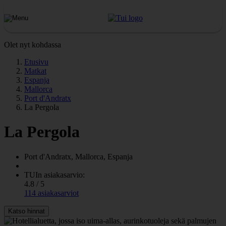
Olet nyt kohdassa
Etusivu
Matkat
Espanja
Mallorca
Port d'Andratx
La Pergola
La Pergola
Port d'Andratx, Mallorca, Espanja
TUIn asiakasarvio:
4.8 / 5
114 asiakasarviot
Katso hinnat