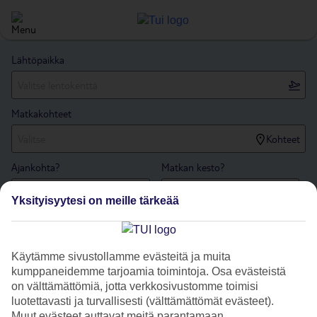
Lähtöpaikka
Matkakohteet
Kohteet
Ajankohta?
Matkan kesto?
1 viikko
Yksityisyytesi on meille tärkeää
Matkustajien lukumäärä
Hae
Käytämme sivustollamme evästeitä ja muita
kumppaneidemme tarjoamia toimintoja. Osa evästeistä
on välttämättömiä, jotta verkkosivustomme toimisi
Etusivu
matkat
Espanja
Menorca
luotettavasti ja turvallisesti (välttämättömät evästeet).
Punta Prima
saa
Muut evästeet auttavat meitä parantamaan