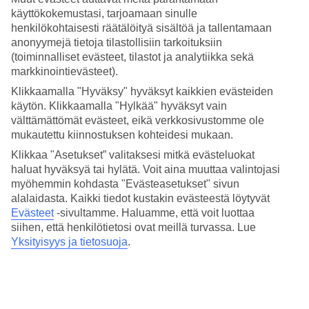
käyttökokemustasi, tarjoamaan sinulle
henkilökohtaisesti räätälöityä sisältöä ja tallentamaan
Punta Prima - Sää ja lämpötila
anonyymejä tietoja tilastollisiin tarkoituksiin
(toiminnalliset evästeet, tilastot ja analytiikka sekä
Katso sää ja lämpötila - Punta Prima. Tarvitsetko illaksi lämmintä
markkinointievästeet).
päälle? Pidätkö lämpimästä merivedestä? Tutustu päivän ja yön
Klikkaamalla "Hyväksy" hyväksyt kaikkien evästeiden
keskilämpötiloihin, meriveden lämpötilaan sekä poutapäivien
käytön. Klikkaamalla "Hylkää" hyväksyt vain
määrään eri kuukausina.
välttämättömät evästeet, eikä verkkosivustomme ole
mukautettu kiinnostuksen kohteidesi mukaan.
Klikkaa "Asetukset” valitaksesi mitkä evästeluokat
haluat hyväksyä tai hylätä. Voit aina muuttaa valintojasi
Keskilämpötila:
Punta Prima
myöhemmin kohdasta "Evästeasetukset" sivun
alalaidasta. Kaikki tiedot kustakin evästeestä löytyvät
Evästeet
-sivultamme.
Haluamme, että voit luottaa
Punta Prima
siihen, että henkilötietosi ovat meillä turvassa. Lue
Yksityisyys ja tietosuoja
.
Heinäkuu
Elokuu