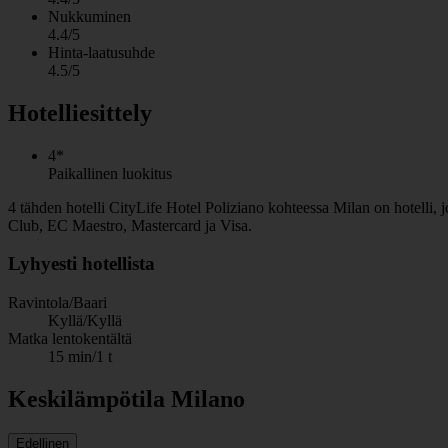
Nukkuminen
4.4/5
Hinta-laatusuhde
4.5/5
Hotelliesittely
4*
Paikallinen luokitus
4 tähden hotelli CityLife Hotel Poliziano kohteessa Milan on hotelli, 
Club, EC Maestro, Mastercard ja Visa.
Lyhyesti hotellista
Ravintola/Baari
Kyllä/Kyllä
Matka lentokentältä
15 min/1 t
Keskilämpötila Milano
Edellinen