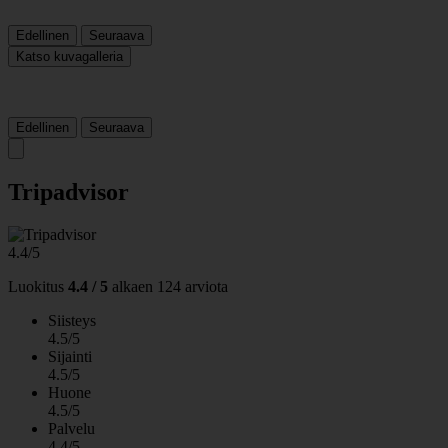
Edellinen
Seuraava
Katso kuvagalleria
Edellinen
Seuraava
Tripadvisor
4.4/5
Luokitus
4.4 / 5
alkaen
124 arviota
Siisteys
4.5/5
Sijainti
4.5/5
Huone
4.5/5
Palvelu
4.4/5