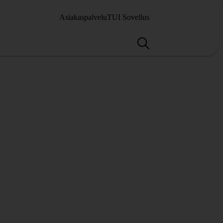
Asiakaspalvelu
TUI Sovellus