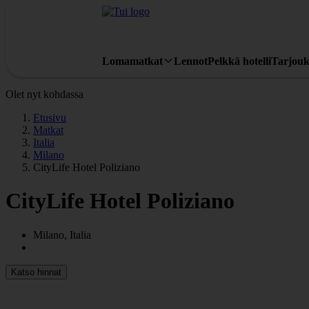
Lomamatkat
Lennot
Pelkkä hotelli
Tarjouk
Olet nyt kohdassa
Etusivu
Matkat
Italia
Milano
CityLife Hotel Poliziano
CityLife Hotel Poliziano
Milano, Italia
Katso hinnat