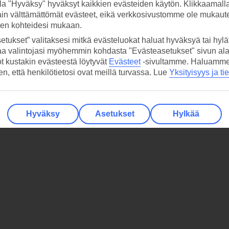
la "Hyväksy" hyväksyt kaikkien evästeiden käytön. Klikkaamall
ain välttämättömät evästeet, eikä verkkosivustomme ole mukaute
sen kohteidesi mukaan.
etukset” valitaksesi mitkä evästeluokat haluat hyväksyä tai hylät
aa valintojasi myöhemmin kohdasta "Evästeasetukset" sivun ala
ot kustakin evästeestä löytyvät
Evästeet
-sivultamme.
Haluamme, 
hen, että henkilötietosi ovat meillä turvassa. Lue
Yksityisyys ja ti
Hyväksy
Asetukset
Hylkää