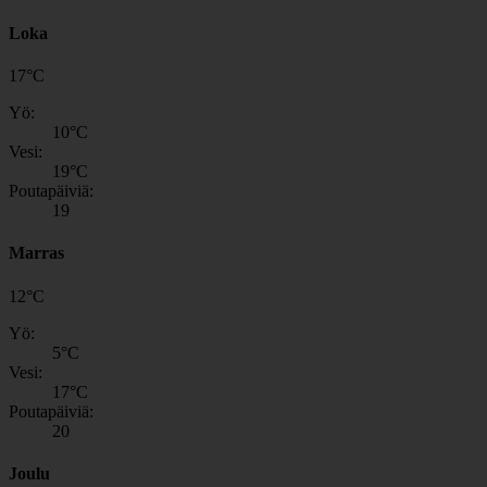
Loka
17
°
C
Yö:
10
°C
Vesi:
19
°C
Poutapäiviä:
19
Marras
12
°
C
Yö:
5
°C
Vesi:
17
°C
Poutapäiviä:
20
Joulu