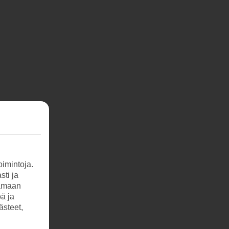
imintoja.
sti ja
tamaan
öä ja
ästeet,