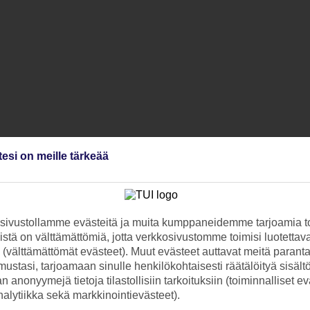
tesi on meille tärkeää
ivustollamme evästeitä ja muita kumppaneidemme tarjoamia to
stä on välttämättömiä, jotta verkkosivustomme toimisi luotettava
ti (välttämättömät evästeet). Muut evästeet auttavat meitä paran
ustasi, tarjoamaan sinulle henkilökohtaisesti räätälöityä sisält
 anonyymejä tietoja tilastollisiin tarkoituksiin (toiminnalliset ev
analytiikka sekä markkinointievästeet).