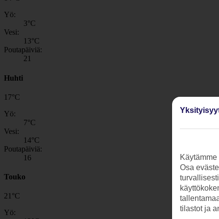
Yö:
3
°C
Vesi:
13
°C
Poutapäiviä:
21
Huhti
17
°
C
Yksityisyy
Yö:
7
°C
Vesi:
14
°C
Poutapäiviä:
Käytämme s
16
Osa evästei
Touko
turvallises
käyttökokem
21
°
C
tallentamaan
tilastot ja 
Yö: