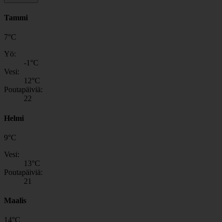
Tammi
7
°
C
Yö:
-1
°C
Vesi:
12
°C
Poutapäiviä:
22
Helmi
9
°
C
Vesi:
13
°C
Poutapäiviä:
21
Maalis
14
°
C