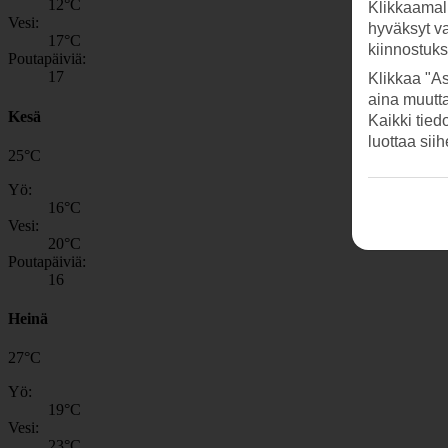
12
°C
Klikkaamal
Vesi:
hyväksyt v
17
°C
kiinnostuk
Poutapäiviä:
17
Klikkaa "As
aina muutt
Kesä
Kaikki tied
luottaa sii
25
°
C
Yö:
16
°C
Vesi:
20
°C
Poutapäiviä:
16
Heinä
27
°
C
Yö:
19
°C
Vesi:
23
°C