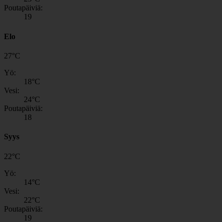
Poutapäiviä:
19
Elo
27
°
C
Yö:
18
°C
Vesi:
24
°C
Poutapäiviä:
18
Syys
22
°
C
Yö:
14
°C
Vesi:
22
°C
Poutapäiviä:
19