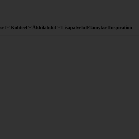
set
Kohteet
Äkkilähdöt
Lisäpalvelut
Elämykset
Inspiration