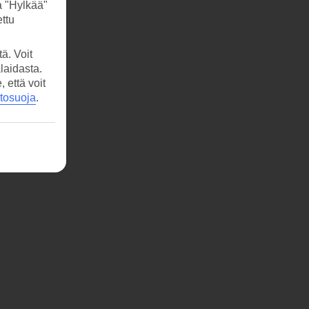
a "Hylkää"
ttu
ä. Voit
laidasta.
että voit
etosuoja
.