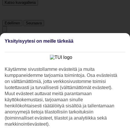
Katso kuvagalleria
Edellinen
Seuraava
Tripadvisor
Yksityisyytesi on meille tärkeää
3.5/5
Käytämme sivustollamme evästeitä ja muita
Luokitus
3.5 / 5
alkaen
967 arviota
kumppaneidemme tarjoamia toimintoja. Osa evästeistä
Siisteys
on välttämättömiä, jotta verkkosivustomme toimisi
4.1/5
luotettavasti ja turvallisesti (välttämättömät evästeet).
Sijainti
Muut evästeet auttavat meitä parantamaan
4.4/5
käyttökokemustasi, tarjoamaan sinulle
Huone
3.4/5
henkilökohtaisesti räätälöityä sisältöä ja tallentamaan
Palvelu
anonyymejä tietoja tilastollisiin tarkoituksiin
3.6/5
(toiminnalliset evästeet, tilastot ja analytiikka sekä
Nukkuminen
markkinointievästeet).
3.5/5