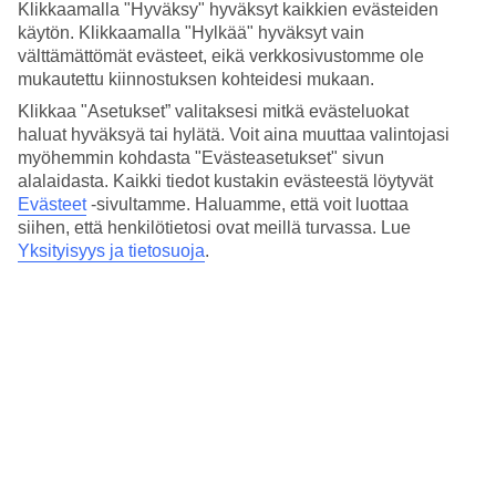
Hinta-laatusuhde
Klikkaamalla "Hyväksy" hyväksyt kaikkien evästeiden
3.6/5
käytön. Klikkaamalla "Hylkää" hyväksyt vain
välttämättömät evästeet, eikä verkkosivustomme ole
Hotelliesittely
mukautettu kiinnostuksen kohteidesi mukaan.
Klikkaa "Asetukset” valitaksesi mitkä evästeluokat
4*
haluat hyväksyä tai hylätä. Voit aina muuttaa valintojasi
Paikallinen luokitus
myöhemmin kohdasta "Evästeasetukset" sivun
4 tähden hotelli Aphrodite kohteessa Rome on hotelli, jolla on baari,
alalaidasta. Kaikki tiedot kustakin evästeestä löytyvät
aamiaisbuffet ja WiFi. Hotellilla voit nauttia palveluista kuten
Evästeet
-sivultamme.
Haluamme, että voit luottaa
poreallas. Alueella on pysäköintimahdollisuus. Hotelli on uudistettu
siihen, että henkilötietosi ovat meillä turvassa. Lue
viimeksi vuonna 2006. Hotelli hyväksyy seuraavat luottokortit:
Yksityisyys ja tietosuoja
.
American Express, Diners Club, EC Maestro, Mastercard ja Visa.
Lyhyesti hotellista
Ravintola/Baari
Kyllä/Kyllä
Keskilämpötila Rooma
Edellinen