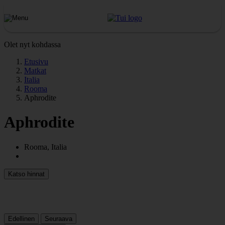
Olet nyt kohdassa
Etusivu
Matkat
Italia
Rooma
Aphrodite
Aphrodite
Rooma, Italia
Katso hinnat
Edellinen
Seuraava