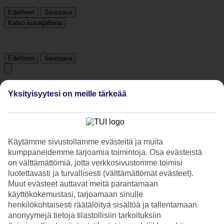
Edellinen
Seuraava
Katso kuvagalleria
Edellinen
Seuraava
Tripadvisor
Yksityisyytesi on meille tärkeää
4.3/5
Luokitus
4.3 / 5
alkaen
1801 arviota
Käytämme sivustollamme evästeitä ja muita
kumppaneidemme tarjoamia toimintoja. Osa evästeistä
Siisteys
on välttämättömiä, jotta verkkosivustomme toimisi
4.5/5
Sijainti
luotettavasti ja turvallisesti (välttämättömät evästeet).
4.6/5
Muut evästeet auttavat meitä parantamaan
Huone
käyttökokemustasi, tarjoamaan sinulle
4.3/5
henkilökohtaisesti räätälöityä sisältöä ja tallentamaan
Palvelu
anonyymejä tietoja tilastollisiin tarkoituksiin
4.3/5