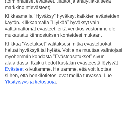
(toiminnalliset evästeet, tilastot ja analytiikka sekä
Nukkuminen
4.4/5
markkinointievästeet).
Hinta-laatusuhde
Klikkaamalla "Hyväksy" hyväksyt kaikkien evästeiden
4.1/5
käytön. Klikkaamalla "Hylkää" hyväksyt vain
välttämättömät evästeet, eikä verkkosivustomme ole
Hotelliesittely
mukautettu kiinnostuksen kohteidesi mukaan.
4*
Klikkaa "Asetukset” valitaksesi mitkä evästeluokat
Paikallinen luokitus
haluat hyväksyä tai hylätä. Voit aina muuttaa valintojasi
myöhemmin kohdasta "Evästeasetukset" sivun
Lähellä keskusasemaa Terminissä
alalaidasta. Kaikki tiedot kustakin evästeestä löytyvät
Evästeet
-sivultamme.
Haluamme, että voit luottaa
Best Western Premier Hotel Royal Santina sijaitsee Terminin
siihen, että henkilötietosi ovat meillä turvassa. Lue
kaupunginosassa Roomassa, lähellä Nazzionalea, joka on yksi
Yksityisyys ja tietosuoja
.
kaupungin tunnetuimmista ostoskaduista. Hotellilla on myös
ravintola, jonka listalla on italialaisia ja kansainvälisiä ruokia.
Terminin suurelle keskusasemalla on matkaa noin 200 m.
Hotellilla on:
Ravintola ja baari
Kuntoilutilat
WiFi