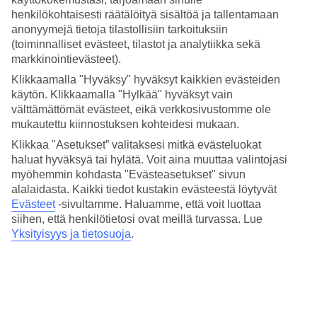
Hinta-laatusuhde
henkilökohtaisesti räätälöityä sisältöä ja tallentamaan
4.6/5
anonyymejä tietoja tilastollisiin tarkoituksiin
Hotelliesittely
(toiminnalliset evästeet, tilastot ja analytiikka sekä
markkinointievästeet).
3*
Klikkaamalla "Hyväksy" hyväksyt kaikkien evästeiden
Paikallinen luokitus
käytön. Klikkaamalla "Hylkää" hyväksyt vain
välttämättömät evästeet, eikä verkkosivustomme ole
Juna-aseman tuntumassa, lähellä ravintoloita ja
mukautettu kiinnostuksen kohteidesi mukaan.
baareja
Klikkaa "Asetukset” valitaksesi mitkä evästeluokat
Antiche Figure on city-hotelli historiallisessa 1500-luvun
haluat hyväksyä tai hylätä. Voit aina muuttaa valintojasi
rakennuksessa. Hotelli sijaitsee kävelyetäisyydellä Venetsian Santa
myöhemmin kohdasta "Evästeasetukset" sivun
Lucia -juna-asemalta, lähellä Piazzale Romaa. Hotellin
alalaidasta. Kaikki tiedot kustakin evästeestä löytyvät
lähiympäristössä on paljon ravintoloita, baareja ja yökerhoja.
Evästeet
-sivultamme.
Haluamme, että voit luottaa
siihen, että henkilötietosi ovat meillä turvassa. Lue
Lähin laituri on Ferrovia.
Yksityisyys ja tietosuoja
.
Hotellilla on:
Ravintola ja baari
24 h vastaanotto
Pesulapalvelu