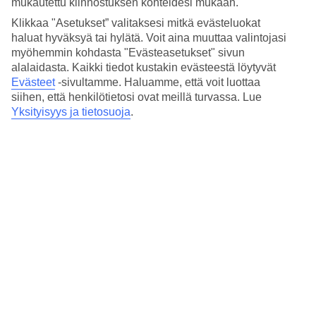
mukautettu kiinnostuksen kohteidesi mukaan.
Altaalla voit rentoutua aurinkotuolissa. Lisäksi hotellialueella on
Klikkaa "Asetukset” valitaksesi mitkä evästeluokat
snackbaari, lastenallas ja poreallas.
haluat hyväksyä tai hylätä. Voit aina muuttaa valintojasi
myöhemmin kohdasta "Evästeasetukset" sivun
Huoneita : 80
alalaidasta. Kaikki tiedot kustakin evästeestä löytyvät
Lyhyesti hotellista
Evästeet
-sivultamme.
Haluamme, että voit luottaa
siihen, että henkilötietosi ovat meillä turvassa. Lue
Rannalle
Yksityisyys ja tietosuoja
.
300 m - 150 m
Ulkouima-allas/Lastenallas
Kyllä/Kyllä
Keskustaan/Ostoksille
300 m/150 m
Baari
Kyllä
Matka lentokentältä
n. 30 min.
Keskilämpötila Kosin kaupunki
Edellinen
Tammi