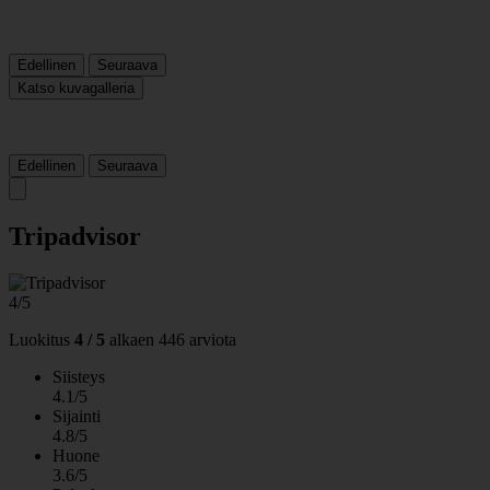
Edellinen
Seuraava
Katso kuvagalleria
Edellinen
Seuraava
Tripadvisor
4/5
Luokitus
4 / 5
alkaen
446 arviota
Siisteys
4.1/5
Sijainti
4.8/5
Huone
3.6/5