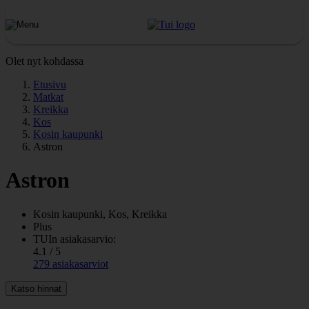
Olet nyt kohdassa
Etusivu
Matkat
Kreikka
Kos
Kosin kaupunki
Astron
Astron
Kosin kaupunki, Kos, Kreikka
Plus
TUIn asiakasarvio:
4.1 / 5
279 asiakasarviot
Katso hinnat