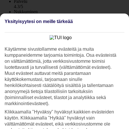
Palvelu
4.3/5
Nukkuminen
3.9/5
Yksityisyytesi on meille tärkeää
Hinta-laatusuhde
4/5
Hotelliesittely
Käytämme sivustollamme evästeitä ja muita
3*
kumppaneidemme tarjoamia toimintoja. Osa evästeistä
Paikallinen luokitus
on välttämättömiä, jotta verkkosivustomme toimisi
WiFi
luotettavasti ja turvallisesti (välttämättömät evästeet).
Lähellä rantaa ja keskustaa
Muut evästeet auttavat meitä parantamaan
käyttökokemustasi, tarjoamaan sinulle
Astronilla on upea sijainti Kosin kaupungissa lähellä kaikkea. Täällä
henkilökohtaisesti räätälöityä sisältöä ja tallentamaan
asut vaivattomasti ja mukavasti. Hotellilla on rento tunnelma,
anonyymejä tietoja tilastollisiin tarkoituksiin
allasalue ja baari. Lähellä ovat myös satama, keskiaikainen linna
(toiminnalliset evästeet, tilastot ja analytiikka sekä
sekä ranta. Aamiaisbuffet sisältyy!
markkinointievästeet).
Hotellialue on vehrä ja siellä on nurmialueita. Osasta hotellia on
Klikkaamalla "Hyväksy" hyväksyt kaikkien evästeiden
näköala pienvenesatamaan.
käytön. Klikkaamalla "Hylkää" hyväksyt vain
välttämättömät evästeet, eikä verkkosivustomme ole
Allasalue ja snackbaari