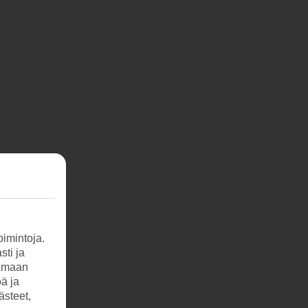
imintoja.
sti ja
tamaan
öä ja
ästeet,