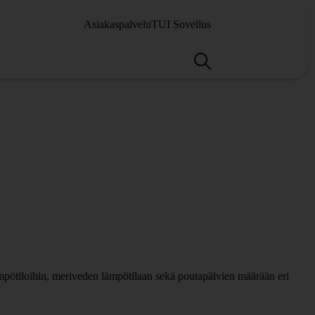
Asiakaspalvelu
TUI Sovellus
ämpötiloihin, meriveden lämpötilaan sekä poutapäivien määrään eri