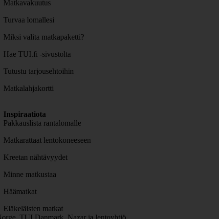
Matkavakuutus
Turvaa lomallesi
Miksi valita matkapaketti?
Hae TUI.fi -sivustolta
Tutustu tarjousehtoihin
Matkalahjakortti
Inspiraatiota
Pakkauslista rantalomalle
Matkarattaat lentokoneeseen
Kreetan nähtävyydet
Minne matkustaa
Häämatkat
Eläkeläisten matkat
orge, TUI Danmark, Nazar ja lentoyhtiö