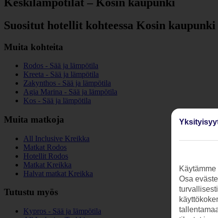
Keskilämpötilat – Kosin kaupunki
Suositut hotellit kohteessa Kosin kaupunki
Muita kohteita
Rodos - Sää ja lämpötila
Kreeta - Sää ja lämpötila
Zakynthos - Sää ja lämpötila
Agia Marina - Sää ja lämpötila
Kos - Sää ja lämpötila
Muita matkoja
Yksityisyy
All Inclusive Kreikka
Matkat Rodos
Hotellit Rodos
Matkat Kreikka
Käytämme s
Halvat matkat Kreikka
Osa evästei
turvallises
Tutustu myös
käyttökokem
tallentamaan
Kypros - Sää ja lämpötila