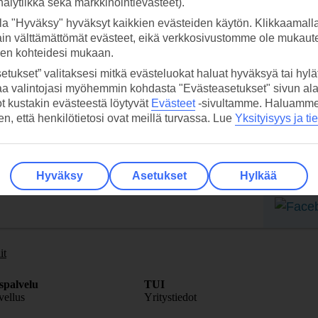
analytiikka sekä markkinointievästeet).
la "Hyväksy" hyväksyt kaikkien evästeiden käytön. Klikkaamall
ain välttämättömät evästeet, eikä verkkosivustomme ole mukaute
sen kohteidesi mukaan.
etukset” valitaksesi mitkä evästeluokat haluat hyväksyä tai hylät
 TUI-sovellus nyt!
Vastaa
aa valintojasi myöhemmin kohdasta "Evästeasetukset" sivun ala
tietoj
Lataa sovellus kätevästi lukemalla
ot kustakin evästeestä löytyvät
Evästeet
-sivultamme.
Haluamme, 
hen, että henkilötietosi ovat meillä turvassa. Lue
Yksityisyys ja ti
QR-koodi puhelimesi kameralla.
Ti
Seuraa
Hyväksy
Asetukset
Hylkää
media
it
spalvelu
TUI
ellus
Yritystiedot