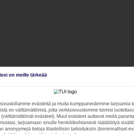
tesi on meille tärkeää
ivustollamme evästeitä ja muita kumppaneidemme tarjoamia to
stä on välttämättömiä, jotta verkkosivustomme toimisi luotettava
ti (välttämättömät evästeet). Muut evästeet auttavat meitä paran
ustasi, tarjoamaan sinulle henkilökohtaisesti räätälöityä sisält
 anonyymejä tietoja tilastollisiin tarkoituksiin (toiminnalliset ev