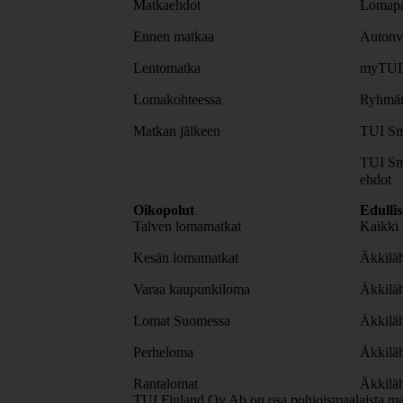
Matkaehdot
Lomapa
Ennen matkaa
Autonv
Lentomatka
myTUI
Lomakohteessa
Ryhmäm
Matkan jälkeen
TUI Sm
TUI Sm
ehdot
Oikopolut
Edulli
Talven lomamatkat
Kaikki 
Kesän lomamatkat
Äkkiläh
Varaa kaupunkiloma
Äkkilä
Lomat Suomessa
Äkkilä
Perheloma
Äkkilä
Rantalomat
Äkkiläh
TUI Finland Oy Ab on osa pohjoismaalaista ma