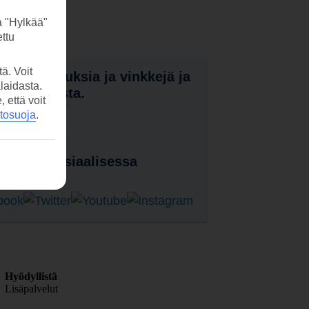
a "Hylkää"
ttu
ä. Voit
nota tarjouksia ja vinkkejä ja
laidasta.
a uutuuksista.
että voit
etosuoja
.
laa uutiskirje
 meitä sosiaalisessa
ssa
Hyödyllistä
Lisäpalvelut