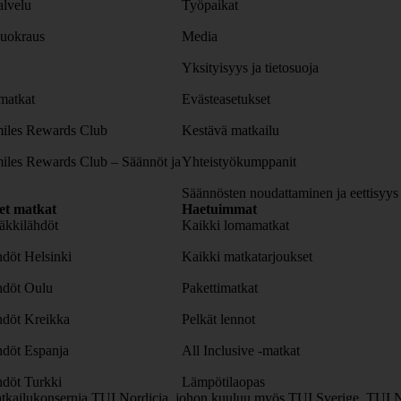
lvelu
Työpaikat
uokraus
Media
Yksityisyys ja tietosuoja
atkat
Evästeasetukset
iles Rewards Club
Kestävä matkailu
iles Rewards Club – Säännöt ja
Yhteistyökumppanit
Säännösten noudattaminen ja eettisyys
set matkat
Haetuimmat
äkkilähdöt
Kaikki lomamatkat
döt Helsinki
Kaikki matkatarjoukset
hdöt Oulu
Pakettimatkat
hdöt Kreikka
Pelkät lennot
hdöt Espanja
All Inclusive -matkat
döt Turkki
Lämpötilaopas
tkailukonsernia TUI Nordicia, johon kuuluu myös TUI Sverige, TUI N