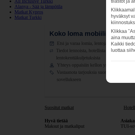
All Inclusive Turkki
tilastot ja 
Alanya - Sää ja lämpötila
Klikkaamal
Matkat Kypros
hyväksyt v
Matkat Turkki
kiinnostuk
Klikkaa "As
Koko loma mobiilissa.
Lataa
aina muutt
Etsi ja varaa lomia, lentoja ja hotelleja
Kaikki tied
luottaa sii
Tiedot lennoista, hotellista ja
lentokenttäkuljetuksista
Yhteys oppaisiin kellon ympäri
Vastaanota tarjouksia suoraan
sovellukseen
Suositut matkat
Hotell
Hyvä tietää
Asiaka
Maksut ja matkaliput
TUI-sov