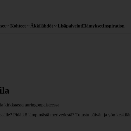
set
Kohteet
Äkkilähdöt
Lisäpalvelut
Elämykset
Inspiration
ila
ä päälle? Pidätkö lämpimästä merivedestä? Tutustu päivän ja yön keskil