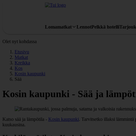
Lomamatkat
Lennot
Pelkkä hotelli
Tarjouk
Olet nyt kohdassa
Etusivu
Matkat
Kreikka
Kos
Kosin kaupunki
Sää
Kosin kaupunki - Sää ja lämpöt
Katso sää ja lämpötila -
Kosin kaupunki
. Tarvitsetko illaksi lämmint
kuukausina.