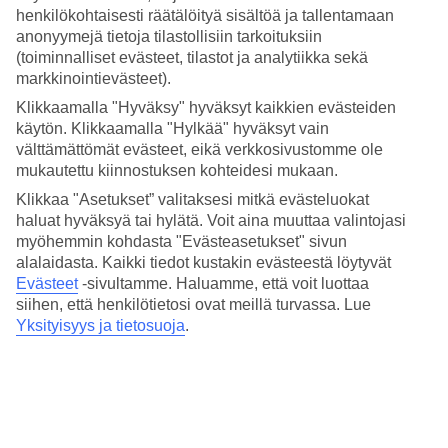
Keskilämpötilat – Tigaki
henkilökohtaisesti räätälöityä sisältöä ja tallentamaan
anonyymejä tietoja tilastollisiin tarkoituksiin
Suositut hotellit kohteessa Tigaki
(toiminnalliset evästeet, tilastot ja analytiikka sekä
markkinointievästeet).
Muita kohteita
Klikkaamalla "Hyväksy" hyväksyt kaikkien evästeiden
käytön. Klikkaamalla "Hylkää" hyväksyt vain
Rodos - Sää ja lämpötila
välttämättömät evästeet, eikä verkkosivustomme ole
Kreeta - Sää ja lämpötila
mukautettu kiinnostuksen kohteidesi mukaan.
Zakynthos - Sää ja lämpötila
Kos - Sää ja lämpötila
Klikkaa "Asetukset” valitaksesi mitkä evästeluokat
Agia Marina - Sää ja lämpötila
haluat hyväksyä tai hylätä. Voit aina muuttaa valintojasi
myöhemmin kohdasta "Evästeasetukset" sivun
Muita matkoja
alalaidasta. Kaikki tiedot kustakin evästeestä löytyvät
Evästeet
-sivultamme.
Haluamme, että voit luottaa
All Inclusive Kreikka
siihen, että henkilötietosi ovat meillä turvassa. Lue
Matkat Rodos
Yksityisyys ja tietosuoja
.
Hotellit Rodos
Matkat Kreikka
Halvat matkat Kreikka
Tutustu myös
Kypros - Sää ja lämpötila