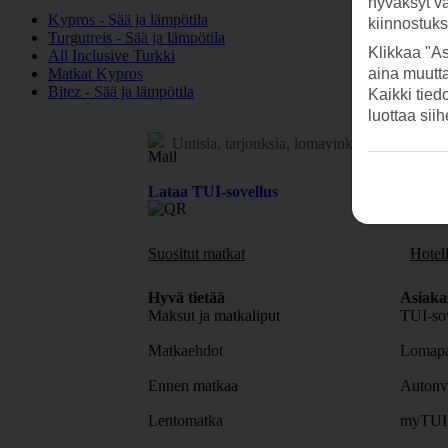
hyväksyt v
Kypros - Sää ja lämpötila
kiinnostuk
Turgutreis - Sää ja lämpötila
Klikkaa "As
All Inclusive Turkki
aina muutt
Matkat Kypros
Bitez - Sää ja lämpötila
Kaikki tied
luottaa sii
Uutisia, tarjouksia, lomavinkkejä.
Tilaa uuti
Lataa TUI-sovellus
Suositut matkat
Hotell
Hyvä tietää
Asiaka
Maksut ja matkaliput
TUI-sov
Matkaehdot
Lomapa
Ennen matkaa
Autonv
Lentomatka
myTUI