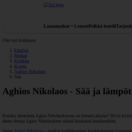
Lomamatkat
Lennot
Pelkkä hotelli
Tarjouk
Olet nyt kohdassa
Etusivu
Matkat
Kreikka
Kreeta
Aghios Nikolaos
Sää
Aghios Nikolaos - Sää ja lämpöt
Kuinka lämmintä Agios Nikolaoksessa on lomasi aikana? Hyvä kysymys.
tänne tietoja Agios Nikolaoksen säästä kuukausi kuukaudelta.
Varaa
Agios Nikolaos
– matkat kodikkaaseen kreikkalaiseen kaupunkiin