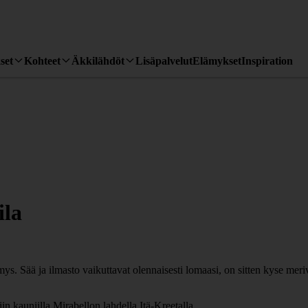
set
Kohteet
Äkkilähdöt
Lisäpalvelut
Elämykset
Inspiration
ila
 Sää ja ilmasto vaikuttavat olennaisesti lomaasi, on sitten kyse meri
 kauniilla Mirabellon lahdella Itä-Kreetalla.