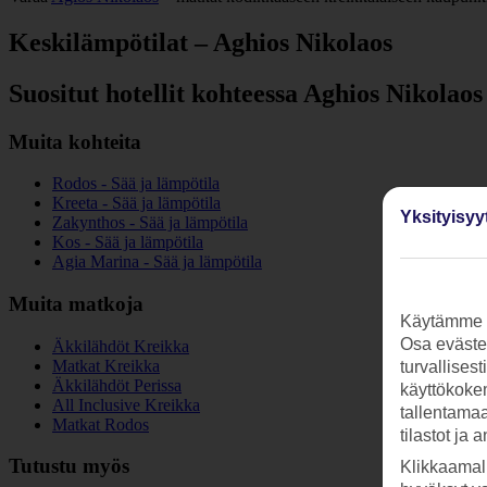
Keskilämpötilat – Aghios Nikolaos
Suositut hotellit kohteessa Aghios Nikolaos
Muita kohteita
Rodos - Sää ja lämpötila
Kreeta - Sää ja lämpötila
Yksityisyy
Zakynthos - Sää ja lämpötila
Kos - Sää ja lämpötila
Agia Marina - Sää ja lämpötila
Muita matkoja
Käytämme s
Osa evästei
Äkkilähdöt Kreikka
Matkat Kreikka
turvallises
Äkkilähdöt Perissa
käyttökokem
All Inclusive Kreikka
tallentamaan
Matkat Rodos
tilastot ja 
Tutustu myös
Klikkaamal