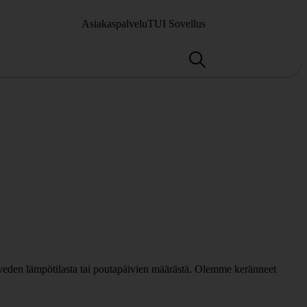
Asiakaspalvelu
TUI Sovellus
veden lämpötilasta tai poutapäivien määrästä. Olemme keränneet