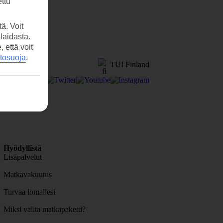
ttu
ä. Voit
laidasta.
että voit
etosuoja
.
TUI Finland
Hyödyllistä
Lisäpalvelut
Matkavakuutus
Turvaa lomallesi
Miksi valita matkapaketti?