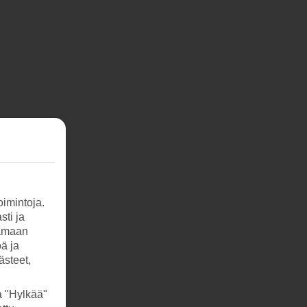
imintoja.
sti ja
tamaan
öä ja
ästeet,
a "Hylkää"