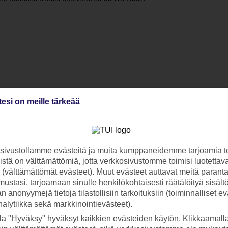
tesi on meille tärkeää
ivustollamme evästeitä ja muita kumppaneidemme tarjoamia to
stä on välttämättömiä, jotta verkkosivustomme toimisi luotettava
ti (välttämättömät evästeet). Muut evästeet auttavat meitä paran
ustasi, tarjoamaan sinulle henkilökohtaisesti räätälöityä sisält
 anonyymejä tietoja tilastollisiin tarkoituksiin (toiminnalliset ev
analytiikka sekä markkinointievästeet).
la "Hyväksy" hyväksyt kaikkien evästeiden käytön. Klikkaamall