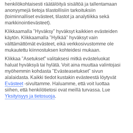
henkilökohtaisesti räätälöityä sisältöä ja tallentamaan
anonyymejä tietoja tilastollisiin tarkoituksiin
Suositut hotellit kohteessa Analipsi
(toiminnalliset evästeet, tilastot ja analytiikka sekä
markkinointievästeet).
Muita kohteita
Klikkaamalla "Hyväksy" hyväksyt kaikkien evästeiden
Rodos - Sää ja lämpötila
käytön. Klikkaamalla "Hylkää" hyväksyt vain
Kreeta - Sää ja lämpötila
välttämättömät evästeet, eikä verkkosivustomme ole
Rethymnon - Sää ja lämpötila
mukautettu kiinnostuksen kohteidesi mukaan.
Amoudara - Sää ja lämpötila
Aghios Nikolaos - Sää ja lämpötila
Klikkaa "Asetukset” valitaksesi mitkä evästeluokat
haluat hyväksyä tai hylätä. Voit aina muuttaa valintojasi
Muita matkoja
myöhemmin kohdasta "Evästeasetukset" sivun
alalaidasta. Kaikki tiedot kustakin evästeestä löytyvät
Äkkilähdöt Kreikka
Evästeet
-sivultamme.
Haluamme, että voit luottaa
Matkat Kreikka
siihen, että henkilötietosi ovat meillä turvassa. Lue
Hotellit Analipsi
Yksityisyys ja tietosuoja
.
All Inclusive Analipsi
Matkat Analipsi
Tutustu myös
Kypros - Sää ja lämpötila
All Inclusive Turkki