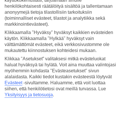
käyttökokemustasi, tarjoamaan sinulle
keränneet tänne tietoja Hersonissoksen säästä kuukausi kuukaudelta.
henkilökohtaisesti räätälöityä sisältöä ja tallentamaan
Varaa
Hersonissoksen matka
vilkkaaseen rantalomakohteeseen
anonyymejä tietoja tilastollisiin tarkoituksiin
Koillis-Kreetalle ja nauti lomastasi!
(toiminnalliset evästeet, tilastot ja analytiikka sekä
markkinointievästeet).
Keskilämpötilat – Hersonissos
Klikkaamalla "Hyväksy" hyväksyt kaikkien evästeiden
käytön. Klikkaamalla "Hylkää" hyväksyt vain
Suositut hotellit kohteessa Hersonissos
välttämättömät evästeet, eikä verkkosivustomme ole
mukautettu kiinnostuksen kohteidesi mukaan.
Muita kohteita
Klikkaa "Asetukset” valitaksesi mitkä evästeluokat
Rodos - Sää ja lämpötila
haluat hyväksyä tai hylätä. Voit aina muuttaa valintojasi
Kreeta - Sää ja lämpötila
myöhemmin kohdasta "Evästeasetukset" sivun
Zakynthos - Sää ja lämpötila
alalaidasta. Kaikki tiedot kustakin evästeestä löytyvät
Kos - Sää ja lämpötila
Evästeet
-sivultamme.
Haluamme, että voit luottaa
Agia Marina - Sää ja lämpötila
siihen, että henkilötietosi ovat meillä turvassa. Lue
Yksityisyys ja tietosuoja
.
Muita matkoja
All Inclusive Kreikka
Matkat Rodos
Hotellit Rodos
Matkat Kreikka