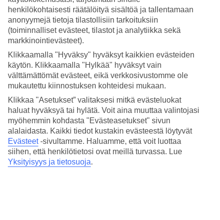
määrään eri kuukausina. Varaa TUIn
Pefkos - matkat
ihanaan
henkilökohtaisesti räätälöityä sisältöä ja tallentamaan
suosikkikohteeseen.
anonyymejä tietoja tilastollisiin tarkoituksiin
Keskilämpötilat – Pefkos
(toiminnalliset evästeet, tilastot ja analytiikka sekä
markkinointievästeet).
Suositut hotellit kohteessa Pefkos
Klikkaamalla "Hyväksy" hyväksyt kaikkien evästeiden
käytön. Klikkaamalla "Hylkää" hyväksyt vain
välttämättömät evästeet, eikä verkkosivustomme ole
Muita kohteita
mukautettu kiinnostuksen kohteidesi mukaan.
Platanias - Sää ja lämpötila
Klikkaa "Asetukset” valitaksesi mitkä evästeluokat
Agia Marina - Sää ja lämpötila
haluat hyväksyä tai hylätä. Voit aina muuttaa valintojasi
Lindos - Sää ja lämpötila
myöhemmin kohdasta "Evästeasetukset" sivun
Lardos - Sää ja lämpötila
alalaidasta. Kaikki tiedot kustakin evästeestä löytyvät
Kiotari - Sää ja lämpötila
Evästeet
-sivultamme.
Haluamme, että voit luottaa
Muita matkoja
siihen, että henkilötietosi ovat meillä turvassa. Lue
Yksityisyys ja tietosuoja
.
Hotellit Kolymbia
Hotellit Pefkos
Äkkilähdöt Kreikka
Matkat Kreikka
All Inclusive Kreikka