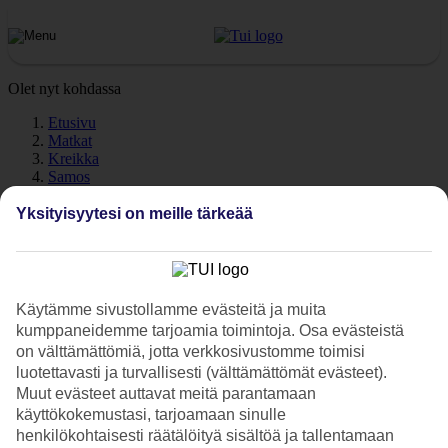
Olet nyt kohdassa
Etusivu
Matkat
Kreikka
Samos
Samos Town
Sää
Yksityisyytesi on meille tärkeää
Samos Town - Sää ja lämpötila
Käytämme sivustollamme evästeitä ja muita
kumppaneidemme tarjoamia toimintoja. Osa evästeistä
on välttämättömiä, jotta verkkosivustomme toimisi
Katso sää ja lämpötila -
Vathi
. Tarvitsetko illaksi lämmintä päälle?
luotettavasti ja turvallisesti (välttämättömät evästeet).
Pidätkö lämpimästä merivedestä? Tutustu päivän ja yön
Muut evästeet auttavat meitä parantamaan
keskilämpötiloihin, meriveden lämpötilaan sekä poutapäivien
käyttökokemustasi, tarjoamaan sinulle
määrään eri kuukausina.
henkilökohtaisesti räätälöityä sisältöä ja tallentamaan