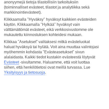
Keskilämpötilat – Samos Town
anonyymejä tietoja tilastollisiin tarkoituksiin
(toiminnalliset evästeet, tilastot ja analytiikka sekä
markkinointievästeet).
Suositut hotellit kohteessa Samos Town
Klikkaamalla "Hyväksy" hyväksyt kaikkien evästeiden
Muita kohteita
käytön. Klikkaamalla "Hylkää" hyväksyt vain
välttämättömät evästeet, eikä verkkosivustomme ole
Rodos - Sää ja lämpötila
mukautettu kiinnostuksen kohteidesi mukaan.
Zakynthos - Sää ja lämpötila
Klikkaa "Asetukset” valitaksesi mitkä evästeluokat
Kos - Sää ja lämpötila
haluat hyväksyä tai hylätä. Voit aina muuttaa valintojasi
Agia Marina - Sää ja lämpötila
Kreeta - Sää ja lämpötila
myöhemmin kohdasta "Evästeasetukset" sivun
alalaidasta. Kaikki tiedot kustakin evästeestä löytyvät
Muita matkoja
Evästeet
-sivultamme.
Haluamme, että voit luottaa
siihen, että henkilötietosi ovat meillä turvassa. Lue
All Inclusive Kreikka
Yksityisyys ja tietosuoja
.
Matkat Rodos
Hotellit Rodos
Matkat Kreikka
Halvat matkat Kreikka
Tutustu myös
Kypros - Sää ja lämpötila