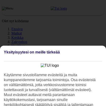
Olet nyt kohdassa
Etusivu
Matkat
Kreikka
Zakynthos
Vasilikos
Sää
Yksityisyytesi on meille tärkeää
Vasilikos - Sää ja lämpötila
Käytämme sivustollamme evästeitä ja muita
kumppaneidemme tarjoamia toimintoja. Osa evästeistä
on välttämättömiä, jotta verkkosivustomme toimisi
Katso sää ja lämpötilat – Vasilikos
luotettavasti ja turvallisesti (välttämättömät evästeet).
Kuinka lämmintä Vasilikoksessa on lomasi aikana? Hyvä kysymys.
Muut evästeet auttavat meitä parantamaan
Sää ja ilmasto vaikuttavat olennaisesti lomaasi, on sitten kyse
käyttökokemustasi, tarjoamaan sinulle
meriveden lämpötilasta tai poutapäivien määrästä. Olemme
henkilökohtaisesti räätälöityä sisältöä ja tallentamaan