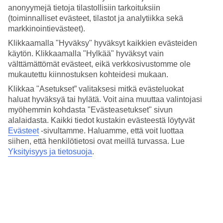
keränneet tänne tietoja Vasilikoksen säästä kuukausi kuukaudelta.
anonyymejä tietoja tilastollisiin tarkoituksiin
Varaa
Vasilikos
– matka rauhalliseen ympäristöön ja saaren
(toiminnalliset evästeet, tilastot ja analytiikka sekä
hienoimpien rantojen äärelle.
markkinointievästeet).
Klikkaamalla "Hyväksy" hyväksyt kaikkien evästeiden
Keskilämpötilat – Vasilikos
käytön. Klikkaamalla "Hylkää" hyväksyt vain
välttämättömät evästeet, eikä verkkosivustomme ole
Suositut hotellit kohteessa Vasilikos
mukautettu kiinnostuksen kohteidesi mukaan.
Klikkaa "Asetukset” valitaksesi mitkä evästeluokat
Muita kohteita
haluat hyväksyä tai hylätä. Voit aina muuttaa valintojasi
myöhemmin kohdasta "Evästeasetukset" sivun
Rodos - Sää ja lämpötila
alalaidasta. Kaikki tiedot kustakin evästeestä löytyvät
Kreeta - Sää ja lämpötila
Evästeet
-sivultamme.
Haluamme, että voit luottaa
Zakynthos - Sää ja lämpötila
Kos - Sää ja lämpötila
siihen, että henkilötietosi ovat meillä turvassa. Lue
Agia Marina - Sää ja lämpötila
Yksityisyys ja tietosuoja
.
Muita matkoja
Äkkilähdöt Kreikka
Matkat Kreikka
All Inclusive Kreikka
Matkat Rodos