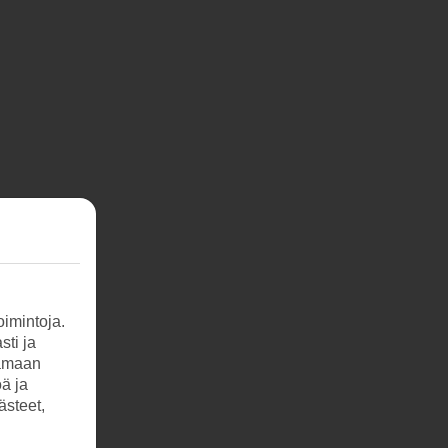
imintoja.
sti ja
tamaan
öä ja
ästeet,