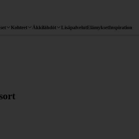
set
Kohteet
Äkkilähdöt
Lisäpalvelut
Elämykset
Inspiration
sort