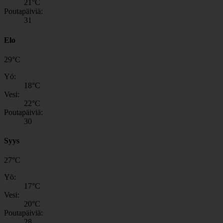
21
°C
Poutapäiviä:
31
Elo
29
°
C
Yö:
18
°C
Vesi:
22
°C
Poutapäiviä:
30
Syys
27
°
C
Yö:
17
°C
Vesi:
20
°C
Poutapäiviä:
28