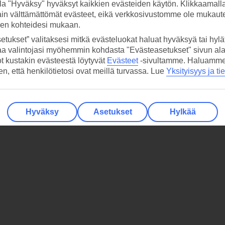
la "Hyväksy" hyväksyt kaikkien evästeiden käytön. Klikkaamall
ain välttämättömät evästeet, eikä verkkosivustomme ole mukaute
sen kohteidesi mukaan.
etukset” valitaksesi mitkä evästeluokat haluat hyväksyä tai hylät
aa valintojasi myöhemmin kohdasta "Evästeasetukset" sivun ala
ot kustakin evästeestä löytyvät
Evästeet
-sivultamme.
Haluamme, 
hen, että henkilötietosi ovat meillä turvassa. Lue
Yksityisyys ja ti
Hyväksy
Asetukset
Hylkää