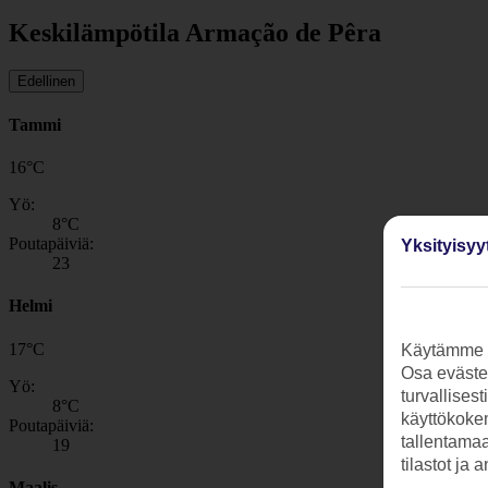
Keskilämpötila Armação de Pêra
Edellinen
Tammi
16
°
C
Yö:
8
°C
Poutapäiviä:
Yksityisyy
23
Helmi
17
°
C
Käytämme s
Osa evästei
Yö:
turvallises
8
°C
käyttökokem
Poutapäiviä:
tallentamaan
19
tilastot ja 
Maalis