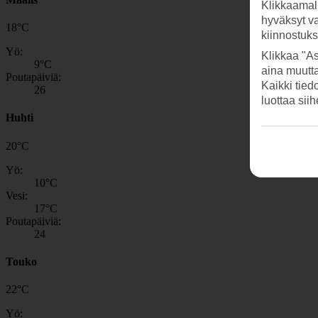
Klikkaamal
hyväksyt v
18
°
C
kiinnostuk
Yö:
Klikkaa "As
9
°C
aina muutt
Poutapäiviä:
Kaikki tied
26
luottaa sii
Huhti
20
°
C
Yö:
10
°C
Vesi:
17
°C
Poutapäiviä:
24
Touko
22
°
C
Yö: