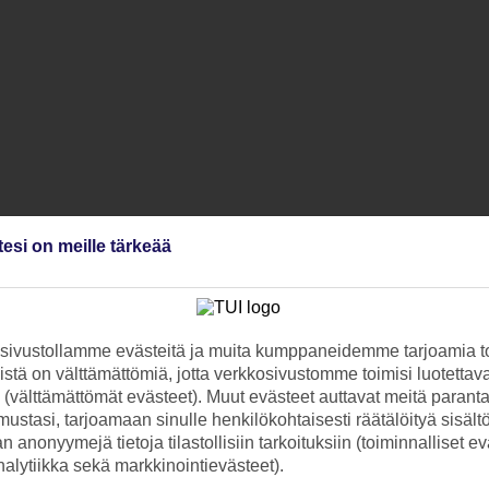
tesi on meille tärkeää
ivustollamme evästeitä ja muita kumppaneidemme tarjoamia to
stä on välttämättömiä, jotta verkkosivustomme toimisi luotettava
ti (välttämättömät evästeet). Muut evästeet auttavat meitä paran
ustasi, tarjoamaan sinulle henkilökohtaisesti räätälöityä sisält
 anonyymejä tietoja tilastollisiin tarkoituksiin (toiminnalliset ev
analytiikka sekä markkinointievästeet).