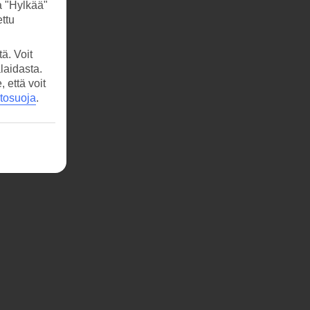
a "Hylkää"
ttu
ä. Voit
laidasta.
että voit
etosuoja
.