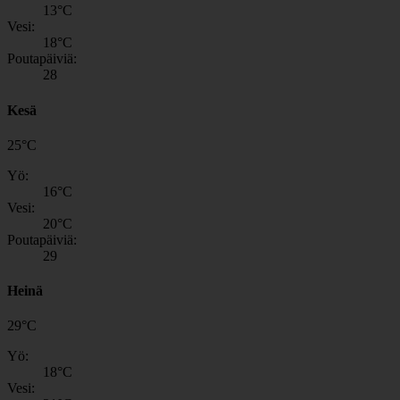
13
°C
Vesi:
18
°C
Poutapäiviä:
28
Kesä
25
°
C
Yö:
16
°C
Vesi:
20
°C
Poutapäiviä:
29
Heinä
29
°
C
Yö:
18
°C
Vesi: