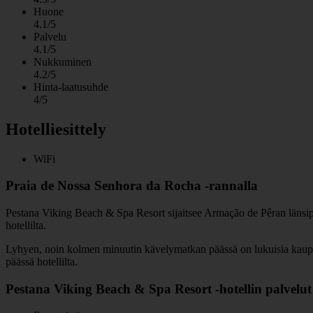
Huone
4.1/5
Palvelu
4.1/5
Nukkuminen
4.2/5
Hinta-laatusuhde
4/5
Hotelliesittely
WiFi
Praia de Nossa Senhora da Rocha -rannalla
Pestana Viking Beach & Spa Resort sijaitsee Armação de Pêran länsipuol
hotellilta.
Lyhyen, noin kolmen minuutin kävelymatkan päässä on lukuisia kauppoja,
päässä hotellilta.
Pestana Viking Beach & Spa Resort -hotellin palvelut