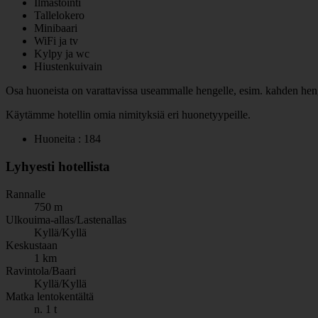
Ilmastointi
Tallelokero
Minibaari
WiFi ja tv
Kylpy ja wc
Hiustenkuivain
Osa huoneista on varattavissa useammalle hengelle, esim. kahden henge
Käytämme hotellin omia nimityksiä eri huonetyypeille.
Huoneita : 184
Lyhyesti hotellista
Rannalle
750 m
Ulkouima-allas/Lastenallas
Kyllä/Kyllä
Keskustaan
1 km
Ravintola/Baari
Kyllä/Kyllä
Matka lentokentältä
n. 1 t