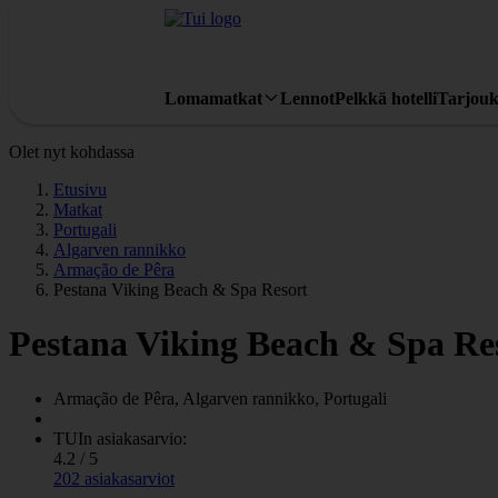
Lomamatkat
Lennot
Pelkkä hotelli
Tarjouk
Olet nyt kohdassa
Etusivu
Matkat
Portugali
Algarven rannikko
Armação de Pêra
Pestana Viking Beach & Spa Resort
Pestana Viking Beach & Spa Re
Armação de Pêra, Algarven rannikko, Portugali
TUIn asiakasarvio:
4.2 / 5
202 asiakasarviot