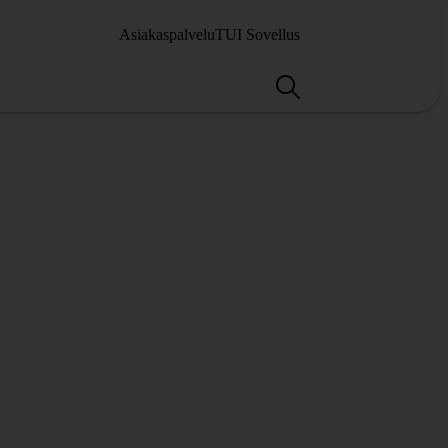
Asiakaspalvelu
TUI Sovellus