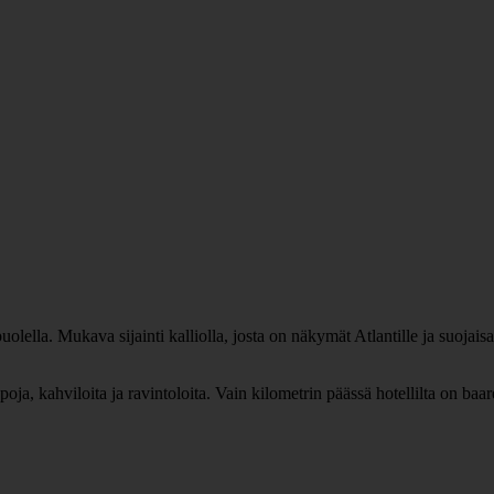
ella. Mukava sijainti kalliolla, josta on näkymät Atlantille ja suojais
 kahviloita ja ravintoloita. Vain kilometrin päässä hotellilta on baare