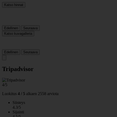
Katso hinnat
Edellinen
Seuraava
Katso kuvagalleria
Edellinen
Seuraava
Tripadvisor
4/5
Luokitus
4 / 5
alkaen
2558 arviota
Siisteys
4.3/5
Sijainti
4.5/5