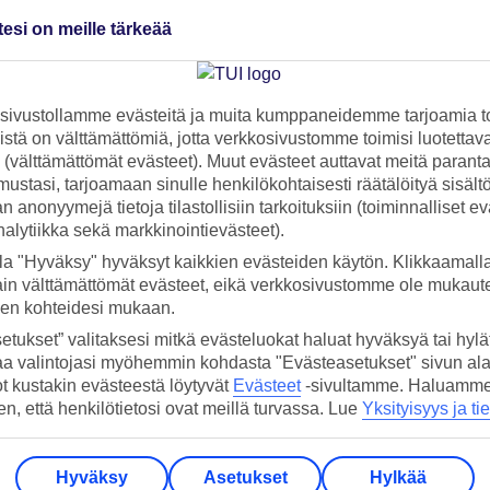
tesi on meille tärkeää
eessa Portimão
ivustollamme evästeitä ja muita kumppaneidemme tarjoamia to
stä on välttämättömiä, jotta verkkosivustomme toimisi luotettava
ti (välttämättömät evästeet). Muut evästeet auttavat meitä paran
Valitettavasti hotelleja ei tällä hetkellä ole myynnissä
ustasi, tarjoamaan sinulle henkilökohtaisesti räätälöityä sisält
 anonyymejä tietoja tilastollisiin tarkoituksiin (toiminnalliset ev
analytiikka sekä markkinointievästeet).
la "Hyväksy" hyväksyt kaikkien evästeiden käytön. Klikkaamall
ain välttämättömät evästeet, eikä verkkosivustomme ole mukaute
sen kohteidesi mukaan.
etukset” valitaksesi mitkä evästeluokat haluat hyväksyä tai hylät
aa valintojasi myöhemmin kohdasta "Evästeasetukset" sivun ala
a uutiskirje
>
ot kustakin evästeestä löytyvät
Evästeet
-sivultamme.
Haluamme, 
hen, että henkilötietosi ovat meillä turvassa. Lue
Yksityisyys ja ti
Hyväksy
Asetukset
Hylkää