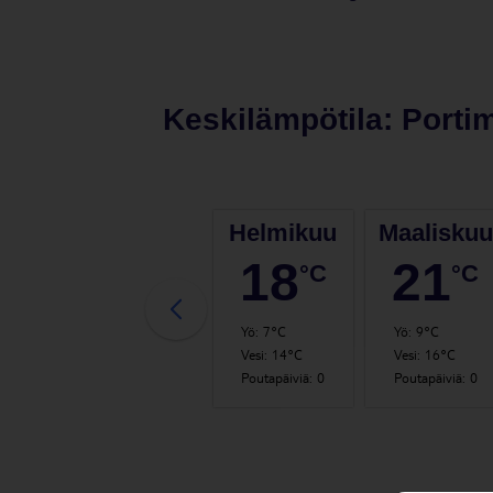
Keskilämpötila:
Porti
Tammikuu
Helmikuu
Maaliskuu
16
18
21
°C
°C
°C
Yö
:
6°C
Yö
:
7°C
Yö
:
9°C
Vesi
:
14°C
Vesi
:
14°C
Vesi
:
16°C
Poutapäiviä
:
0
Poutapäiviä
:
0
Poutapäiviä
:
0