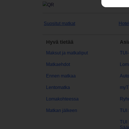
Suositut matkat
Hotel
Hyvä tietää
Asi
Maksut ja matkaliput
TUI-
Matkaehdot
Lom
Ennen matkaa
Aut
Lentomatka
myT
Lomakohteessa
Ryh
Matkan jälkeen
TUI 
TUI 
Sään