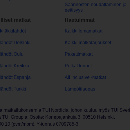
Säännösten noudattaminen ja
eettisyys
lliset matkat
Haetuimmat
ki äkkilähdöt
Kaikki lomamatkat
lähdöt Helsinki
Kaikki matkatarjoukset
lähdöt Oulu
Pakettimatkat
lähdöt Kreikka
Pelkät lennot
lähdöt Espanja
All Inclusive -matkat
lähdöt Turkki
Lämpötilaopas
a matkailukonsernia TUI Nordicia, johon kuuluu myös TUI Sver
sa TUI Groupia. Osoite: Konepajankuja 3, 00510 Helsinki.
00 10 (pvm/mpm). Y-tunnus 0709785-3.