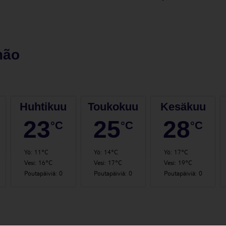
mão
Huhtikuu
Toukokuu
Kesäkuu
23
25
28
°C
°C
°C
Yö
:
11°C
Yö
:
14°C
Yö
:
17°C
Vesi
:
16°C
Vesi
:
17°C
Vesi
:
19°C
Poutapäiviä
:
0
Poutapäiviä
:
0
Poutapäiviä
:
0