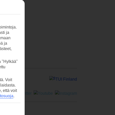
imintoja.
sti ja
tamaan
öä ja
ästeet,
a "Hylkää"
ttu
TUI Finland
ä. Voit
laidasta.
että voit
etosuoja
.