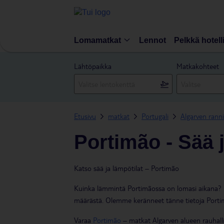
Lomamatkat
Lennot
Pelkkä hotell
Lähtöpaikka
Matkakohteet
Etusivu
matkat
Portugali
Algarven rann
Portimão - Sää 
Katso sää ja lämpötilat – Portimão
Kuinka lämmintä Portimãossa on lomasi aikana? Hy
määrästä. Olemme keränneet tänne tietoja Porti
Varaa
Portimão
– matkat Algarven alueen rauhalli