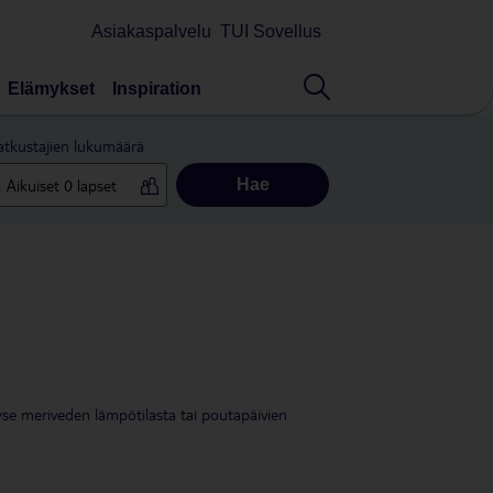
Asiakaspalvelu
TUI Sovellus
Elämykset
Inspiration
tkustajien lukumäärä
Hae
yse meriveden lämpötilasta tai poutapäivien