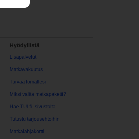
Hyödyllistä
Lisäpalvelut
Matkavakuutus
Turvaa lomallesi
Miksi valita matkapaketti?
Hae TUI.fi -sivustolta
Tutustu tarjousehtoihin
Matkalahjakortti