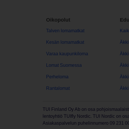
Oikopolut
Edu
Talven lomamatkat
Kaik
Kesän lomamatkat
Äkki
Varaa kaupunkiloma
Äkki
Lomat Suomessa
Äkki
Perheloma
Äkki
Rantalomat
Äkki
TUI Finland Oy Ab on osa pohjoismaalaist
lentoyhtiö TUIfly Nordic. TUI Nordic on o
Asiakaspalvelun puhelinnumero 09 231 0