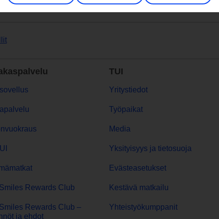
lit
akaspalvelu
TUI
sovellus
Yritystiedot
apalvelu
Työpaikat
onvuokraus
Media
UI
Yksityisyys ja tietosuoja
mämatkat
Evästeasetukset
Smiles Rewards Club
Kestävä matkailu
Smiles Rewards Club –
Yhteistyökumppanit
nöt ja ehdot