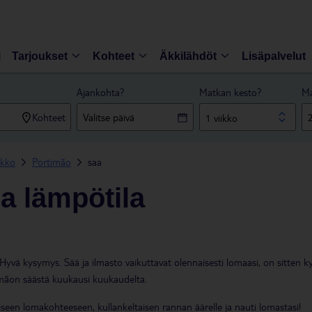
i
Tarjoukset
Kohteet
Äkkilähdöt
Lisäpalvelut
Ajankohta?
Matkan kesto?
Ma
Kohteet
1 viikko
ikko
Portimão
saa
ja lämpötila
vä kysymys. Sää ja ilmasto vaikuttavat olennaisesti lomaasi, on sitten k
mãon säästä kuukausi kuukaudelta.
seen lomakohteeseen, kullankeltaisen rannan äärelle ja nauti lomastasi!