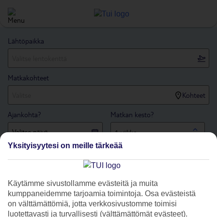
Lähtöpaikka
Matkakohteet
Kohteet
Ajankohta?
Matkan kesto?
1 viikko
Yksityisyytesi on meille tärkeää
Matkustajien lukumäärä
Hae
Käytämme sivustollamme evästeitä ja muita
kumppaneidemme tarjoamia toimintoja. Osa evästeistä
Etusivu
matkat
Ranska
Korsika
Ajaccio
on välttämättömiä, jotta verkkosivustomme toimisi
saa
luotettavasti ja turvallisesti (välttämättömät evästeet).