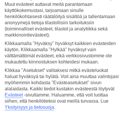
Muut evästeet auttavat meitä parantamaan
käyttökokemustasi, tarjoamaan sinulle
Ajaccio - Sää ja lämpötila
henkilökohtaisesti räätälöityä sisältöä ja tallentamaan
anonyymejä tietoja tilastollisiin tarkoituksiin
(toiminnalliset evästeet, tilastot ja analytiikka sekä
Katso sää ja lämpötilat – Ajaccio
markkinointievästeet).
Kuinka lämmintä Ajacciossa on lomasi aikana? Hyvä kysymys. Sää ja
Klikkaamalla "Hyväksy" hyväksyt kaikkien evästeiden
ilmasto vaikuttavat olennaisesti lomaasi, on sitten kyse meriveden
käytön. Klikkaamalla "Hylkää" hyväksyt vain
lämpötilasta tai poutapäivien määrästä. Olemme keränneet tänne
välttämättömät evästeet, eikä verkkosivustomme ole
mukautettu kiinnostuksen kohteidesi mukaan.
tietoja Ajaccion säästä kuukausi kuukaudelta.
Klikkaa "Asetukset” valitaksesi mitkä evästeluokat
Varaa
Ajaccio
– matkat Korsikan historialliseen pääkaupunkiin, jossa
haluat hyväksyä tai hylätä. Voit aina muuttaa valintojasi
voit yhdistää ranta- ja kaupunkiloman.
myöhemmin kohdasta "Evästeasetukset" sivun
alalaidasta. Kaikki tiedot kustakin evästeestä löytyvät
Näytä enemmän
Evästeet
-sivultamme.
Haluamme, että voit luottaa
siihen, että henkilötietosi ovat meillä turvassa. Lue
Yksityisyys ja tietosuoja
.
Keskilämpötila:
Ajaccio