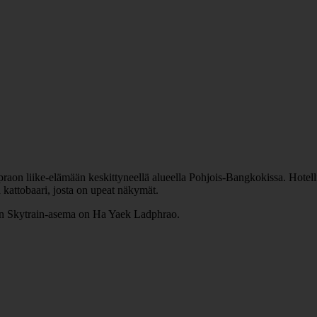
on liike-elämään keskittyneellä alueella Pohjois-Bangkokissa. Hotellil
a kattobaari, josta on upeat näkymät.
lähin Skytrain-asema on Ha Yaek Ladphrao.