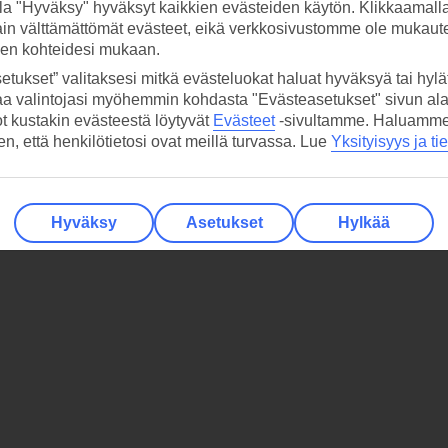
la "Hyväksy" hyväksyt kaikkien evästeiden käytön. Klikkaamall
ain välttämättömät evästeet, eikä verkkosivustomme ole mukaute
sen kohteidesi mukaan.
etukset” valitaksesi mitkä evästeluokat haluat hyväksyä tai hylät
aa valintojasi myöhemmin kohdasta "Evästeasetukset" sivun ala
ot kustakin evästeestä löytyvät
Evästeet
-sivultamme.
Haluamme, 
hen, että henkilötietosi ovat meillä turvassa. Lue
Yksityisyys ja ti
Hyväksy
Asetukset
Hylkää