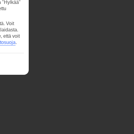
a "Hylkää"
ttu
ä. Voit
laidasta.
että voit
etosuoja
.