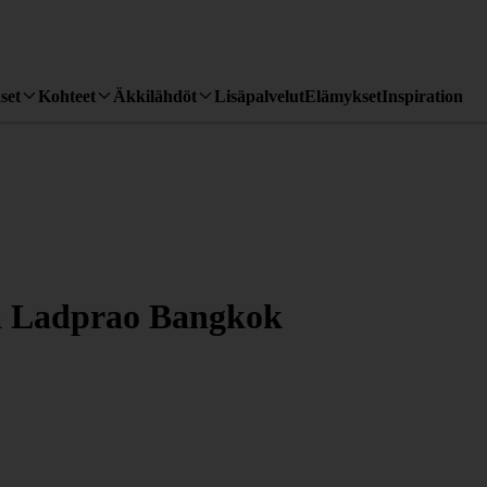
set
Kohteet
Äkkilähdöt
Lisäpalvelut
Elämykset
Inspiration
za Ladprao Bangkok