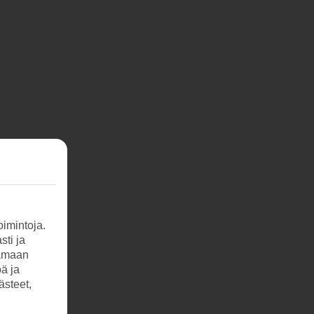
imintoja.
sti ja
tamaan
öä ja
ästeet,