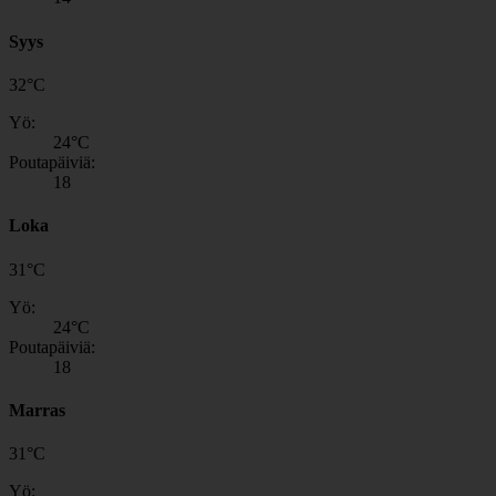
Syys
32
°
C
Yö:
24
°C
Poutapäiviä:
18
Loka
31
°
C
Yö:
24
°C
Poutapäiviä:
18
Marras
31
°
C
Yö: