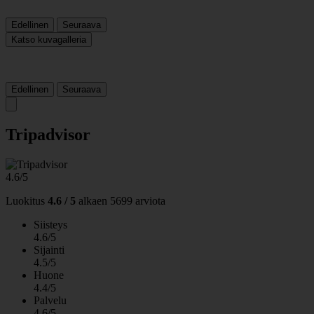
Edellinen
Seuraava
Katso kuvagalleria
Edellinen
Seuraava
Tripadvisor
4.6/5
Luokitus
4.6 / 5
alkaen
5699 arviota
Siisteys
4.6/5
Sijainti
4.5/5
Huone
4.4/5
Palvelu
4.6/5