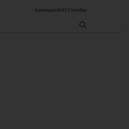
Asiakaspalvelu
TUI Sovellus