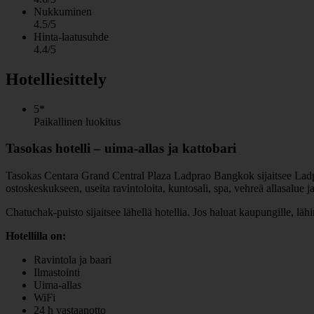
Nukkuminen
4.5/5
Hinta-laatusuhde
4.4/5
Hotelliesittely
5*
Paikallinen luokitus
Tasokas hotelli – uima-allas ja kattobari
Tasokas Centara Grand Central Plaza Ladprao Bangkok sijaitsee Ladpra
ostoskeskukseen, useita ravintoloita, kuntosali, spa, vehreä allasalue j
Chatuchak-puisto sijaitsee lähellä hotellia. Jos haluat kaupungille, 
Hotellilla on:
Ravintola ja baari
Ilmastointi
Uima-allas
WiFi
24 h vastaanotto