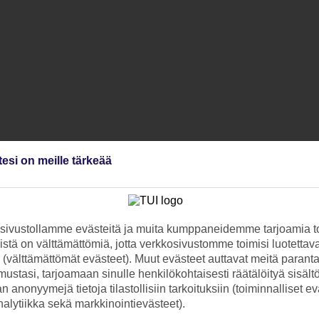
tesi on meille tärkeää
ivustollamme evästeitä ja muita kumppaneidemme tarjoamia to
stä on välttämättömiä, jotta verkkosivustomme toimisi luotettava
ti (välttämättömät evästeet). Muut evästeet auttavat meitä paran
ustasi, tarjoamaan sinulle henkilökohtaisesti räätälöityä sisält
 anonyymejä tietoja tilastollisiin tarkoituksiin (toiminnalliset ev
analytiikka sekä markkinointievästeet).