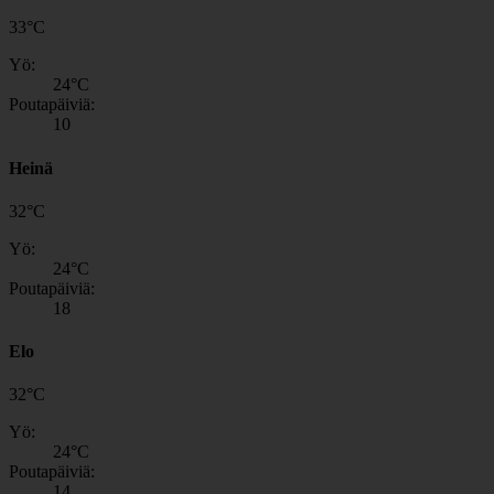
33
°
C
Yö:
24
°C
Poutapäiviä:
10
Heinä
32
°
C
Yö:
24
°C
Poutapäiviä:
18
Elo
32
°
C
Yö:
24
°C
Poutapäiviä:
14