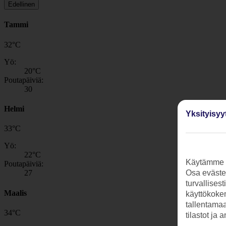
Edellinen
Tammi
32
°
C
Yö:
20
°C
Poutapäiviä:
30
Helmi
Yksityisyy
33
°
C
Yö:
22
°C
Käytämme s
Poutapäiviä:
27
Osa evästei
turvallises
Maalis
käyttökokem
tallentamaan
34
°
C
tilastot ja 