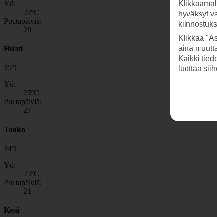
Yö:
Klikkaamal
24
°C
hyväksyt v
Poutapäiviä:
kiinnostuk
28
Klikkaa "As
aina muutt
Huhti
Kaikki tied
35
°
C
luottaa sii
Yö:
25
°C
Poutapäiviä:
27
Touko
34
°
C
Yö:
25
°C
Poutapäiviä:
21
Kesä