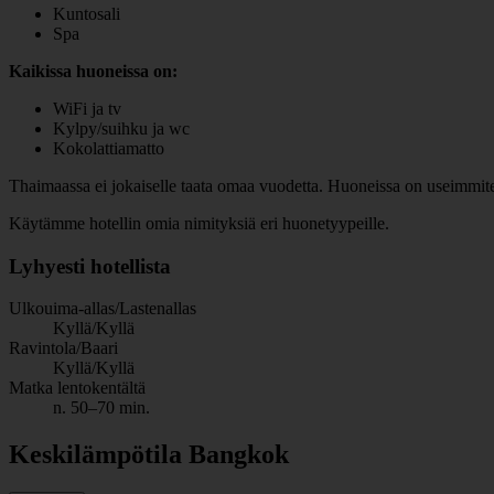
Kuntosali
Spa
Kaikissa huoneissa on:
WiFi ja tv
Kylpy/suihku ja wc
Kokolattiamatto
Thaimaassa ei jokaiselle taata omaa vuodetta. Huoneissa on useimmiten y
Käytämme hotellin omia nimityksiä eri huonetyypeille.
Lyhyesti hotellista
Ulkouima-allas/Lastenallas
Kyllä/Kyllä
Ravintola/Baari
Kyllä/Kyllä
Matka lentokentältä
n. 50–70 min.
Keskilämpötila Bangkok