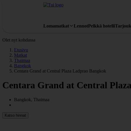
Lomamatkat
Lennot
Pelkkä hotelli
Tarjouk
Olet nyt kohdassa
Etusivu
Matkat
Thaimaa
Bangkok
Centara Grand at Central Plaza Ladprao Bangkok
Centara Grand at Central Pla
Bangkok, Thaimaa
Katso hinnat