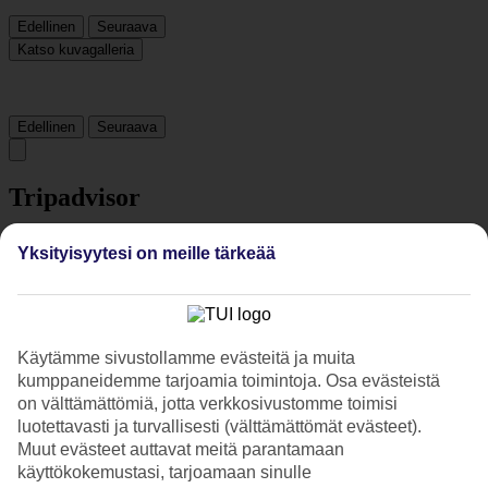
Edellinen
Seuraava
Katso kuvagalleria
Edellinen
Seuraava
Tripadvisor
Yksityisyytesi on meille tärkeää
4.5/5
Luokitus
4.5 / 5
alkaen
1678 arviota
Siisteys
4.6/5
Käytämme sivustollamme evästeitä ja muita
Sijainti
kumppaneidemme tarjoamia toimintoja. Osa evästeistä
4.6/5
on välttämättömiä, jotta verkkosivustomme toimisi
Huone
luotettavasti ja turvallisesti (välttämättömät evästeet).
4.6/5
Muut evästeet auttavat meitä parantamaan
Palvelu
käyttökokemustasi, tarjoamaan sinulle
4.5/5