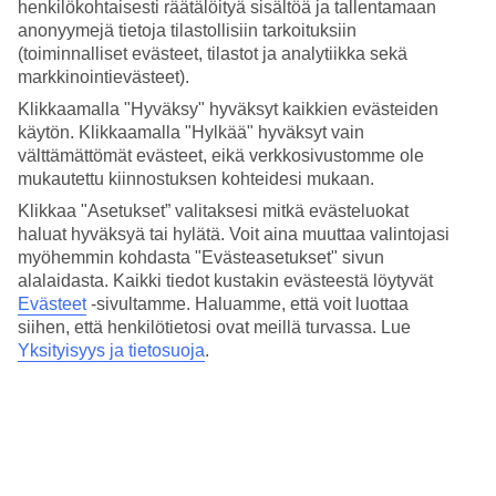
Nukkuminen
henkilökohtaisesti räätälöityä sisältöä ja tallentamaan
4.6/5
anonyymejä tietoja tilastollisiin tarkoituksiin
Hinta-laatusuhde
(toiminnalliset evästeet, tilastot ja analytiikka sekä
4.4/5
markkinointievästeet).
Hotelliesittely
Klikkaamalla "Hyväksy" hyväksyt kaikkien evästeiden
käytön. Klikkaamalla "Hylkää" hyväksyt vain
välttämättömät evästeet, eikä verkkosivustomme ole
WiFi
mukautettu kiinnostuksen kohteidesi mukaan.
Moderni hotelli lähellä skytrainia, uima-allas
Klikkaa "Asetukset” valitaksesi mitkä evästeluokat
haluat hyväksyä tai hylätä. Voit aina muuttaa valintojasi
Solitaire Bangkok Sukhumvit 11 on noin 10 minuutin päässä
myöhemmin kohdasta "Evästeasetukset" sivun
lähimmältä Skytrain-asemalta ja lähellä ostosmahdollisuuksia,
alalaidasta. Kaikki tiedot kustakin evästeestä löytyvät
ravintoloita ja baareja. Täällä yövyt modernisti sisustetussa
Evästeet
-sivultamme.
Haluamme, että voit luottaa
huoneessa, ja hotellilla on uima-allas sekä kuntosali.
siihen, että henkilötietosi ovat meillä turvassa. Lue
Hotelli on noin 10 minuutin kävelymatkan päässä Nana skytrain-
Yksityisyys ja tietosuoja
.
asemalta.
Hotellilla on:
Ilmastointi
WiFi
Pesulapalvelu