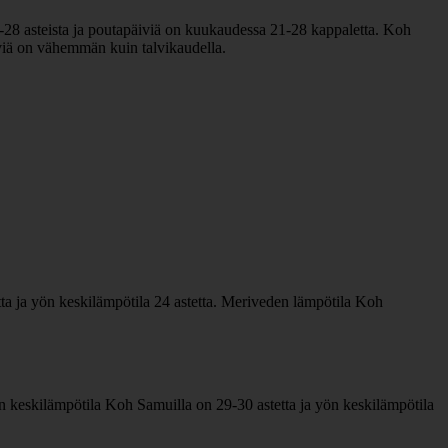
-28 asteista ja poutapäiviä on kuukaudessa 21-28 kappaletta. Koh
iviä on vähemmän kuin talvikaudella.
a ja yön keskilämpötila 24 astetta. Meriveden lämpötila Koh
keskilämpötila Koh Samuilla on 29-30 astetta ja yön keskilämpötila