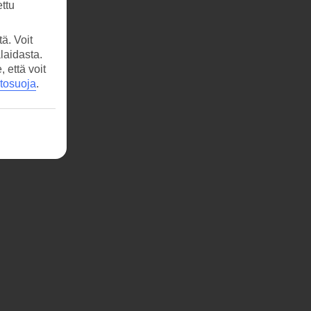
ttu
ä. Voit
laidasta.
että voit
etosuoja
.