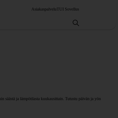
Asiakaspalvelu
TUI Sovellus
n säästä ja lämpötilasta kuukausittain. Tutustu päivän ja yön