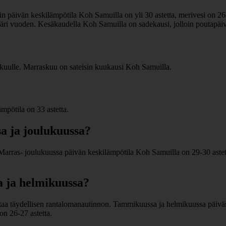
n päivän keskilämpötila Koh Samuilla on yli 30 astetta, merivesi on 26
ympäri vuoden. Kesäkaudella Koh Samuilla on sadekausi, jolloin poutapä
kuulle. Marraskuu on sateisin kuukausi Koh Samuilla.
pötila on 33 astetta.
a ja joulukuussa?
rras- joulukuussa päivän keskilämpötila Koh Samuilla on 29-30 astett
 ja helmikuussa?
a täydellisen rantalomanautinnon. Tammikuussa ja helmikuussa päivän 
n 26-27 astetta.