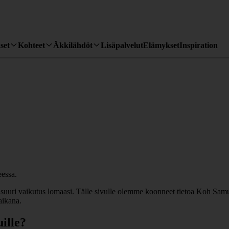
set
Kohteet
Äkkilähdöt
Lisäpalvelut
Elämykset
Inspiration
 suuri vaikutus lomaasi. Tälle sivulle olemme koonneet tietoa Koh Samui
aikana.
ille?