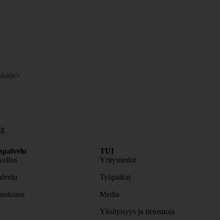
skirje
>
it
spalvelu
TUI
ellus
Yritystiedot
lvelu
Työpaikat
uokraus
Media
Yksityisyys ja tietosuoja