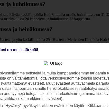
sa ja huhtikuussa?
nen. Päivän keskilämpötila Koh Samuilla maalis-huhtikuussa on 31-32 
sa maaliskuussa 26 kappaletta ja huhtikuussa 22 kappaletta.
ussa ja heinäkuussa?
astetta ja yön keskilämpötila 25-16 astetta. Meriveden lämpötila Koh 
sateita. Keskimäärin kesä- heinäkuussa monsuunisateita esiintyy Koh Sa
tesi on meille tärkeää
la?
 luvassa on ihania, pitkiä uintihetkiä lämpimissä, turkoosinsinisissä ve
ivustollamme evästeitä ja muita kumppaneidemme tarjoamia to
stä on välttämättömiä, jotta verkkosivustomme toimisi luotettava
ti (välttämättömät evästeet). Muut evästeet auttavat meitä paran
ustasi, tarjoamaan sinulle henkilökohtaisesti räätälöityä sisält
mpäri. Päivän keskilämpötilat Koh Samuilla ylittävät 30 astetta ympäri 
 anonyymejä tietoja tilastollisiin tarkoituksiin (toiminnalliset ev
analytiikka sekä markkinointievästeet).
kausi kuukaudelta.
la "Hyväksy" hyväksyt kaikkien evästeiden käytön. Klikkaamall