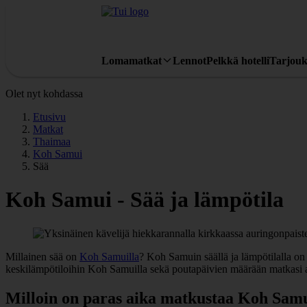
Lomamatkat
Lennot
Pelkkä hotelli
Tarjouk
Olet nyt kohdassa
Etusivu
Matkat
Thaimaa
Koh Samui
Sää
Koh Samui - Sää ja lämpötila
Millainen sää on
Koh Samuilla
? Koh Samuin säällä ja lämpötilalla on
keskilämpötiloihin Koh Samuilla sekä poutapäivien määrään matkasi 
Milloin on paras aika matkustaa Koh Samu