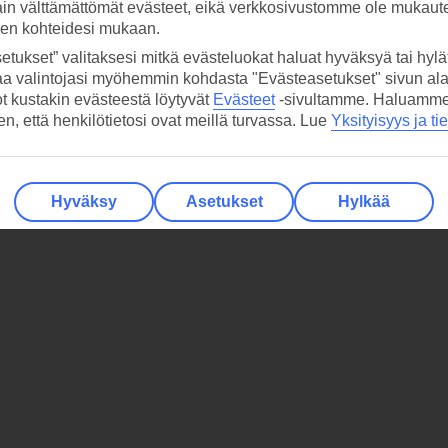
ain välttämättömät evästeet, eikä verkkosivustomme ole mukaute
sen kohteidesi mukaan.
etukset” valitaksesi mitkä evästeluokat haluat hyväksyä tai hylät
aa valintojasi myöhemmin kohdasta "Evästeasetukset" sivun ala
ot kustakin evästeestä löytyvät
Evästeet
-sivultamme.
Haluamme, 
hen, että henkilötietosi ovat meillä turvassa. Lue
Yksityisyys ja ti
Hyväksy
Asetukset
Hylkää