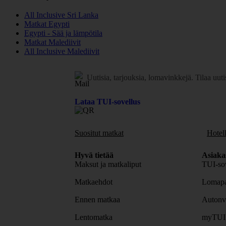
All Inclusive Sri Lanka
Matkat Egypti
Egypti - Sää ja lämpötila
Matkat Malediivit
All Inclusive Malediivit
Uutisia, tarjouksia, lomavinkkejä.
Tilaa uuti
Lataa TUI-sovellus
Suositut matkat
Hotell
Hyvä tietää
Asiaka
Maksut ja matkaliput
TUI-sov
Matkaehdot
Lomapa
Ennen matkaa
Autonv
Lentomatka
myTUI