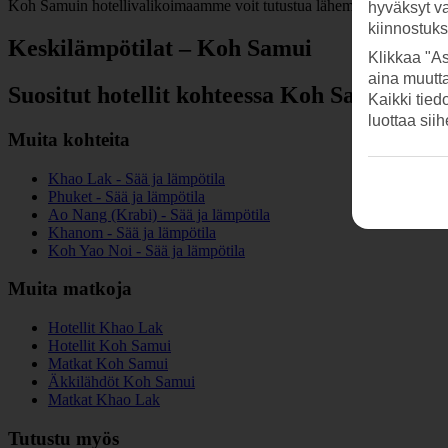
Koh Samuin hotellivalikoimaamme voit tutustua lähemmin alempana.
hyväksyt v
kiinnostuk
Keskilämpötilat – Koh Samui
Klikkaa "As
aina muutt
Suositut hotellit kohteessa Koh Samui
Kaikki tied
luottaa sii
Muita kohteita
Khao Lak - Sää ja lämpötila
Phuket - Sää ja lämpötila
Ao Nang (Krabi) - Sää ja lämpötila
Khanom - Sää ja lämpötila
Koh Yao Noi - Sää ja lämpötila
Muita matkoja
Hotellit Khao Lak
Hotellit Koh Samui
Matkat Koh Samui
Äkkilähdöt Koh Samui
Matkat Khao Lak
Tutustu myös