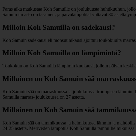
Paras aika matkustaa Koh Samuille on joulukuusta huhtikuuhun, jolloi
Samuin ilmasto on tasainen, ja päivälämpötilat ylittävät 30 astetta 
Milloin Koh Samuilla on sadekausi?
Koh Samuin sadekausi eli monsuunikausi ajoittuu toukokuulta marras
Milloin Koh Samuilla on lämpimintä?
Toukokuu on Koh Samuilla lämpimin kuukausi, jolloin päivän keskiläm
Millainen on Koh Samuin sää marraskuuss
Koh Samuin sää on marraskuussa ja joulukuussa trooppisen lämmin. Ma
Samuilla marras- joulukuussa on 27 astetta.
Millainen on Koh Samuin sää tammikuussa
Koh Samuin sää on tammikuussa ja helmikuussa lämmin ja mahdollista
24-25 astetta. Meriveden lämpötila Koh Samuilla tammi-helmikuussa o