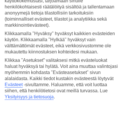
käyttökokemustasi, tarjoamaan sinulle
tietoja Bitezin säästä kuukausi kuukaudelta.
henkilökohtaisesti räätälöityä sisältöä ja tallentamaan
Varaa
Bitez – matkat
rauhalliseen rantalomakohteeseen, vehreiden
anonyymejä tietoja tilastollisiin tarkoituksiin
oliivi- ja sitruspuiden maisemiin
Bodrumin niemimaalle
ja nauti
(toiminnalliset evästeet, tilastot ja analytiikka sekä
lomastasi!
markkinointievästeet).
Keskilämpötilat – Bitez
Klikkaamalla "Hyväksy" hyväksyt kaikkien evästeiden
käytön. Klikkaamalla "Hylkää" hyväksyt vain
Suositut hotellit kohteessa Bitez
välttämättömät evästeet, eikä verkkosivustomme ole
mukautettu kiinnostuksen kohteidesi mukaan.
Muita kohteita
Klikkaa "Asetukset” valitaksesi mitkä evästeluokat
haluat hyväksyä tai hylätä. Voit aina muuttaa valintojasi
Alanya - Sää ja lämpötila
myöhemmin kohdasta "Evästeasetukset" sivun
Avsallar - Sää ja lämpötila
alalaidasta. Kaikki tiedot kustakin evästeestä löytyvät
Türkler - Sää ja lämpötila
Evästeet
-sivultamme.
Haluamme, että voit luottaa
Okurcalar – Sää ja lämpötila
siihen, että henkilötietosi ovat meillä turvassa. Lue
Incekum - Sää ja lämpötila
Yksityisyys ja tietosuoja
.
Muita matkoja
All Inclusive Turkki
Matkat Turkki
Äkkilähdöt Turkki