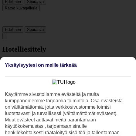
Edellinen
Seuraava
Katso kuvagalleria
Edellinen
Seuraava
Hotelliesittely
5*
Yksityisyytesi on meille tärkeää
Paikallinen luokitus
5 tähden hotelli Baska Resort Bodrum kohteessa Bodrum on hotelli,
jolla on baari, aamiaisbuffet ja WiFi. Hotellilla voit nauttia
palveluista kuten hieronta ja sauna. Jos matkustat lasten kanssa, on
lapsille lastenhoito, lastenallas, perhehuone ja leikkipaikka. Alueella
Käytämme sivustollamme evästeitä ja muita
on pysäköintimahdollisuus. Hotelli on uudistettu viimeksi vuonna
kumppaneidemme tarjoamia toimintoja. Osa evästeistä
2026. Hotelli hyväksyy seuraavat luottokortit: EC Maestro,
on välttämättömiä, jotta verkkosivustomme toimisi
Mastercard ja Visa.
luotettavasti ja turvallisesti (välttämättömät evästeet).
Muut evästeet auttavat meitä parantamaan
Lyhyesti hotellista
käyttökokemustasi, tarjoamaan sinulle
henkilökohtaisesti räätälöityä sisältöä ja tallentamaan
Rannalle