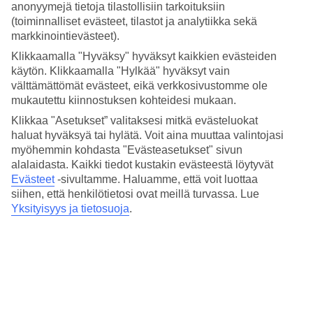
anonyymejä tietoja tilastollisiin tarkoituksiin
2,3 km
Ulkouima-allas/Lastenallas
(toiminnalliset evästeet, tilastot ja analytiikka sekä
Kyllä/Kyllä
markkinointievästeet).
Ravintola/Baari
Klikkaamalla "Hyväksy" hyväksyt kaikkien evästeiden
Kyllä/Kyllä
käytön. Klikkaamalla "Hylkää" hyväksyt vain
Keskilämpötila Bodrum
välttämättömät evästeet, eikä verkkosivustomme ole
mukautettu kiinnostuksen kohteidesi mukaan.
Edellinen
Klikkaa "Asetukset” valitaksesi mitkä evästeluokat
haluat hyväksyä tai hylätä. Voit aina muuttaa valintojasi
Tammi
myöhemmin kohdasta "Evästeasetukset" sivun
alalaidasta. Kaikki tiedot kustakin evästeestä löytyvät
15
°
C
Evästeet
-sivultamme.
Haluamme, että voit luottaa
siihen, että henkilötietosi ovat meillä turvassa. Lue
Yö:
Yksityisyys ja tietosuoja
.
6
°C
Poutapäiviä:
21
Helmi
15
°
C