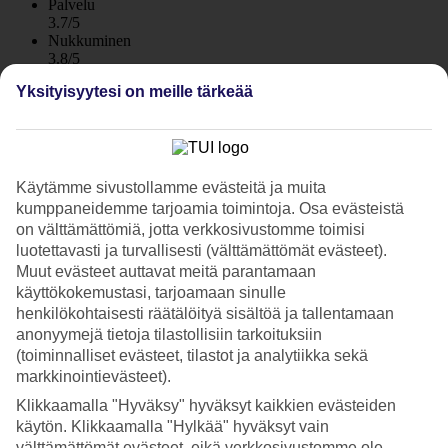
Palvelu
3.7/5
Nukkuminen
3.8/5
Hinta-laatusuhde
Yksityisyytesi on meille tärkeää
3.7/5
Hotelliesittely
5*
Käytämme sivustollamme evästeitä ja muita
Paikallinen luokitus
kumppaneidemme tarjoamia toimintoja. Osa evästeistä
WiFi
on välttämättömiä, jotta verkkosivustomme toimisi
luotettavasti ja turvallisesti (välttämättömät evästeet).
Useita altaita ja All Inclusive
Muut evästeet auttavat meitä parantamaan
All Inclusive -hotelli Mandarin Resort on tasokas hotelli Bodrumissa
käyttökokemustasi, tarjoamaan sinulle
Turkin lounaisrannikolla. Hotellissa on useita uima-altaita,
henkilökohtaisesti räätälöityä sisältöä ja tallentamaan
vesiliukumäkiä, ravintola ja spa-alue, jossa on turkkilainen sauna ja
anonyymejä tietoja tilastollisiin tarkoituksiin
sisäuima-allas. Voit kävellä rannalle noin viidessä minuutissa.
(toiminnalliset evästeet, tilastot ja analytiikka sekä
markkinointievästeet).
Hotelli koostuu useista matalista rakennuksista, joissa
vaaleanpunainen bougainvillea kiipeää vaaleaksi rapattuja
Klikkaamalla "Hyväksy" hyväksyt kaikkien evästeiden
julkisivuja pitkin.
käytön. Klikkaamalla "Hylkää" hyväksyt vain
välttämättömät evästeet, eikä verkkosivustomme ole