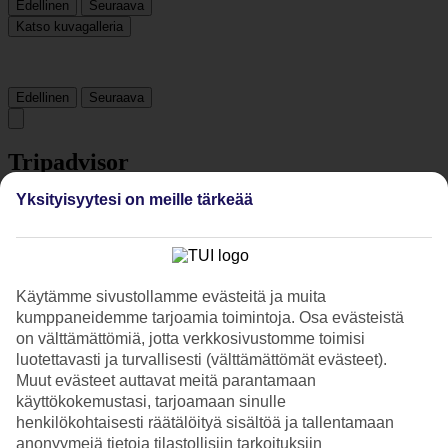
Edellinen
Seuraava
Katso kuvagalleria
Edellinen
Seuraava
Tripadvisor
Yksityisyytesi on meille tärkeää
4.8/5
Luokitus
4.8 / 5
alkaen
171 arviota
Siisteys
Käytämme sivustollamme evästeitä ja muita
4.6/5
kumppaneidemme tarjoamia toimintoja. Osa evästeistä
Sijainti
on välttämättömiä, jotta verkkosivustomme toimisi
4.9/5
luotettavasti ja turvallisesti (välttämättömät evästeet).
Huone
4.6/5
Muut evästeet auttavat meitä parantamaan
Palvelu
käyttökokemustasi, tarjoamaan sinulle
4.9/5
henkilökohtaisesti räätälöityä sisältöä ja tallentamaan
Nukkuminen
anonyymejä tietoja tilastollisiin tarkoituksiin