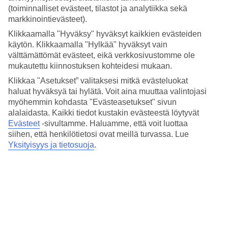
4.7/5
(toiminnalliset evästeet, tilastot ja analytiikka sekä
Hinta-laatusuhde
markkinointievästeet).
4.6/5
Klikkaamalla "Hyväksy" hyväksyt kaikkien evästeiden
Hotelliesittely
käytön. Klikkaamalla "Hylkää" hyväksyt vain
välttämättömät evästeet, eikä verkkosivustomme ole
4*
mukautettu kiinnostuksen kohteidesi mukaan.
Paikallinen luokitus
Klikkaa "Asetukset” valitaksesi mitkä evästeluokat
4 tähden hotelli Solana by Yelken kohteessa Turgutreis on hotelli,
haluat hyväksyä tai hylätä. Voit aina muuttaa valintojasi
jolla on baari, aamiaisbuffet ja WiFi. Hotellilla voit nauttia
myöhemmin kohdasta "Evästeasetukset" sivun
palveluista kuten hieronta ja sauna. Jos matkustat lasten kanssa, on
alalaidasta. Kaikki tiedot kustakin evästeestä löytyvät
lapsille lastenkerho/miniklubi, lastenallas ja leikkipaikka. Alueella on
Evästeet
-sivultamme.
Haluamme, että voit luottaa
pysäköintimahdollisuus. Hotelli on uudistettu viimeksi vuonna 2020.
siihen, että henkilötietosi ovat meillä turvassa. Lue
Hotelli hyväksyy seuraavat luottokortit: American Express, EC
Yksityisyys ja tietosuoja
.
Maestro, Mastercard ja Visa.
Lyhyesti hotellista
Rannalle
590 m
Ulkouima-allas/Lastenallas
Kyllä/Kyllä
Ravintola/Baari