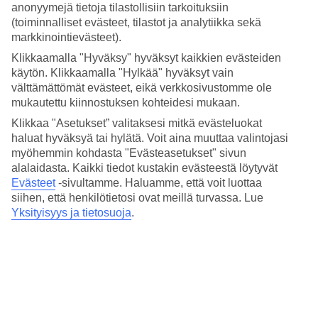
Hinta-laatusuhde
anonyymejä tietoja tilastollisiin tarkoituksiin
3.9/5
(toiminnalliset evästeet, tilastot ja analytiikka sekä
markkinointievästeet).
Hotelliesittely
Klikkaamalla "Hyväksy" hyväksyt kaikkien evästeiden
käytön. Klikkaamalla "Hylkää" hyväksyt vain
4*
välttämättömät evästeet, eikä verkkosivustomme ole
Paikallinen luokitus
mukautettu kiinnostuksen kohteidesi mukaan.
Kattoterassi ja sijainti lähellä ostospaikkoja
Klikkaa "Asetukset” valitaksesi mitkä evästeluokat
haluat hyväksyä tai hylätä. Voit aina muuttaa valintojasi
The Marmara Pera on moderni kaupunkihotelli Istanbulissa,
myöhemmin kohdasta "Evästeasetukset" sivun
Beyoglun alueella, lähellä Istiklalin ostoskatua. Hotellilla on
alalaidasta. Kaikki tiedot kustakin evästeestä löytyvät
ravintola, kahvila ja pieni kuntosali. Katolla on terassi ja uima-allas
rentoutumiseen.
Evästeet
-sivultamme.
Haluamme, että voit luottaa
siihen, että henkilötietosi ovat meillä turvassa. Lue
Hotellilla on:
Yksityisyys ja tietosuoja
.
Ravintola/aamiaishuone ja baari
Pieni kuntosali
Kattoterassi ja uima-allas
WiFi yleisissä tiloissa
Kaikissa huoneissa on:
Ilmastointi ja keskuslämmitys