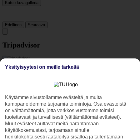
Katso kuvagalleria
Edellinen
Seuraava
Tripadvisor
4.1/5
Yksityisyytesi on meille tärkeää
Luokitus
4.1 / 5
alkaen
1651 arviota
Siisteys
4.2/5
Sijainti
Käytämme sivustollamme evästeitä ja muita
4.6/5
kumppaneidemme tarjoamia toimintoja. Osa evästeistä
Huone
on välttämättömiä, jotta verkkosivustomme toimisi
3.9/5
luotettavasti ja turvallisesti (välttämättömät evästeet).
Palvelu
Muut evästeet auttavat meitä parantamaan
4.1/5
käyttökokemustasi, tarjoamaan sinulle
Nukkuminen
4.1/5
henkilökohtaisesti räätälöityä sisältöä ja tallentamaan