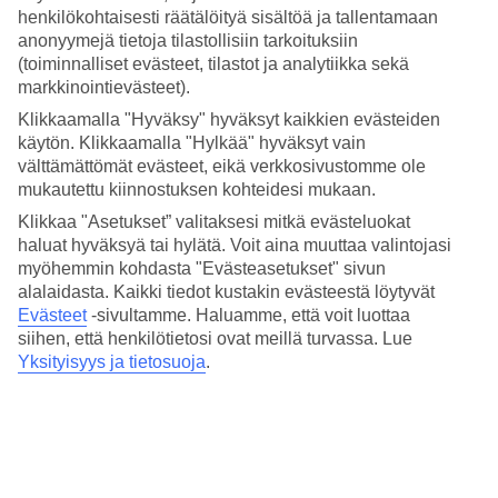
Keskilämpötilat – Sarigerme
henkilökohtaisesti räätälöityä sisältöä ja tallentamaan
anonyymejä tietoja tilastollisiin tarkoituksiin
Suositut hotellit kohteessa Sarigerme
(toiminnalliset evästeet, tilastot ja analytiikka sekä
markkinointievästeet).
Muita kohteita
Klikkaamalla "Hyväksy" hyväksyt kaikkien evästeiden
käytön. Klikkaamalla "Hylkää" hyväksyt vain
Alanya - Sää ja lämpötila
välttämättömät evästeet, eikä verkkosivustomme ole
Antalya - Sää ja lämpötila
mukautettu kiinnostuksen kohteidesi mukaan.
Fethiye - Sää ja lämpötila
Göcek - Sää ja lämpötila
Klikkaa "Asetukset” valitaksesi mitkä evästeluokat
Ölüdeniz - Sää ja lämpötila
haluat hyväksyä tai hylätä. Voit aina muuttaa valintojasi
myöhemmin kohdasta "Evästeasetukset" sivun
Muita matkoja
alalaidasta. Kaikki tiedot kustakin evästeestä löytyvät
Evästeet
-sivultamme.
Haluamme, että voit luottaa
All Inclusive Turkki
siihen, että henkilötietosi ovat meillä turvassa. Lue
Matkat Turkki
Yksityisyys ja tietosuoja
.
Äkkilähdöt Turkki
Hotellit Turkki
Hotellit Alanya
Tutustu myös
All Inclusive Kreikka